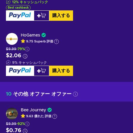
12
%
キャッシュバック
Best cashback
購入する
HoGames
9.75
Superb
評価
$9.99
-79%
$2.06
9
%
キャッシュバック
購入する
10
その他 オファー オファー
Bee Journey
9.63
優れた
評価
$9.99
-92%
$0.76