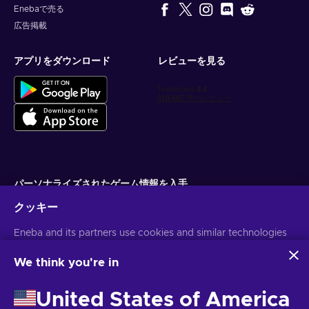
Enebaで売る
広告掲載
アプリをダウンロード
レビューを見る
パーソナライズされたゲーム情報を入手
クッキー
サブスクライブ
Eneba and its partners use cookies and similar technologies
配信停止はいつでも可能です。詳しくは
個人情報保護方針
をご覧くださ
い。
to collect and analyze information about users of this
website. We use this information to enhance content,
We think you're in
advertising, and other services on the site. Your personal data
日本語
USD
may also be used for ads personalization.
United States of America
By clicking 'Accept all', you consent to the use of these