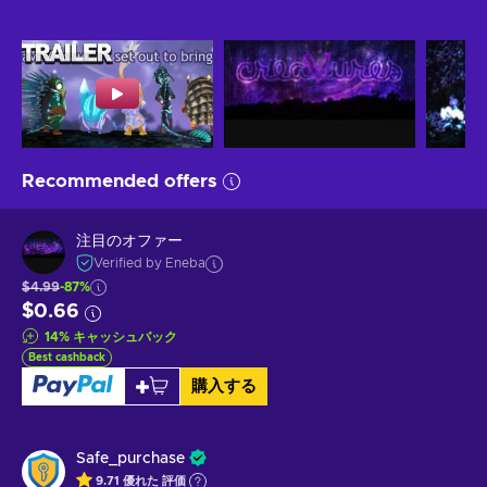
Recommended offers
注目のオファー
Verified by Eneba
$4.99
-87%
$0.66
14
%
キャッシュバック
Best cashback
購入する
Safe_purchase
9.71
優れた
評価