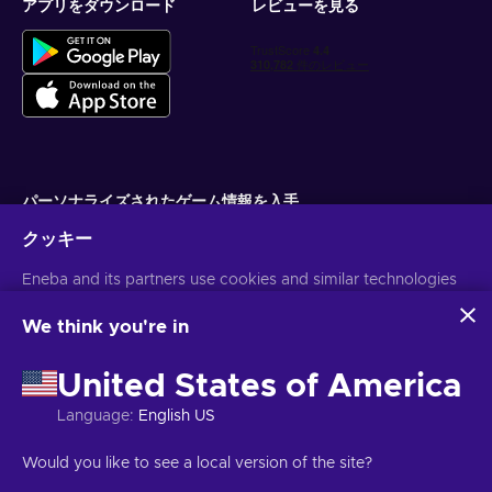
アプリをダウンロード
レビューを見る
パーソナライズされたゲーム情報を入手
クッキー
サブスクライブ
Eneba and its partners use cookies and similar technologies
配信停止はいつでも可能です。詳しくは
個人情報保護方針
をご覧くださ
い。
to collect and analyze information about users of this
website. We use this information to enhance content,
We think you're in
advertising, and other services on the site. Your personal data
日本語
USD
may also be used for ads personalization.
United States of America
By clicking 'Accept all', you consent to the use of these
technologies by Eneba and its partners. You can adjust your
Language
:
English US
consent by clicking 'Customize'.
For more information on how Google uses your data, see
著作権 ©2026 Eneba.無断複写・転載を禁じます。
JSC "Helis play",
Would you like to see a local version of the site?
Google Business Safety & Privacy
.
Gyneju St. 4-333, Vilnius, Republic of Lithuania
ご利用条件
,
プライバシー