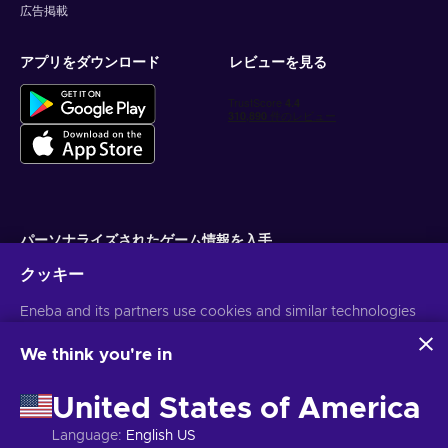
広告掲載
アプリをダウンロード
レビューを見る
パーソナライズされたゲーム情報を入手
クッキー
サブスクライブ
Eneba and its partners use cookies and similar technologies
配信停止はいつでも可能です。詳しくは
個人情報保護方針
をご覧くださ
い。
to collect and analyze information about users of this
website. We use this information to enhance content,
We think you're in
advertising, and other services on the site. Your personal data
日本語
USD
may also be used for ads personalization.
United States of America
By clicking 'Accept all', you consent to the use of these
technologies by Eneba and its partners. You can adjust your
Language
:
English US