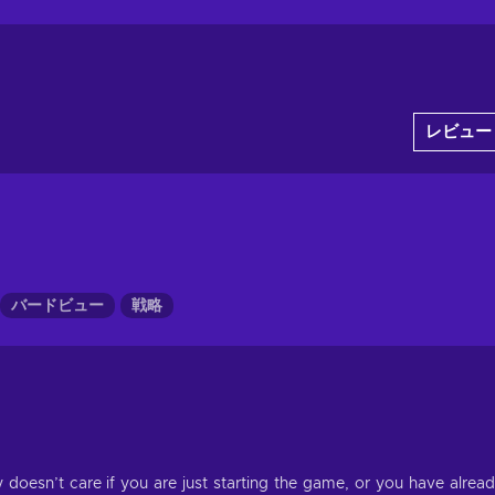
レビュー
バードビュー
戦略
esn’t care if you are just starting the game, or you have alrea