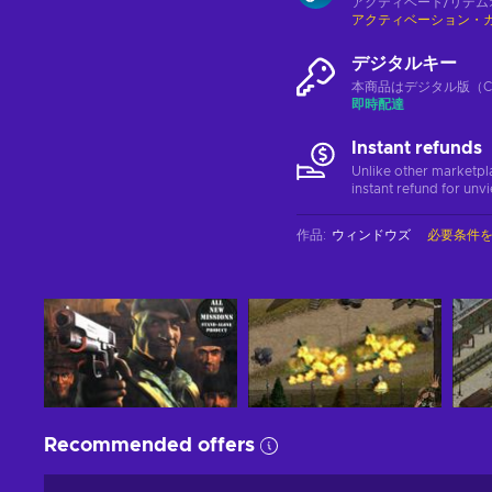
アクティベート/リデム
アクティベーション・
デジタルキー
本商品はデジタル版（CD
即時配達
Instant refunds
Unlike other marketpl
instant refund for unv
作品
:
ウィンドウズ
必要条件
Recommended offers