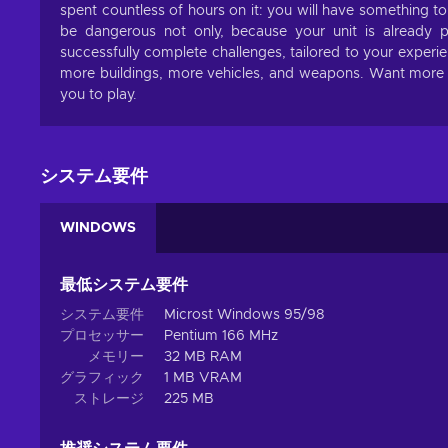
spent countless of hours on it: you will have something to
be dangerous not only, because your unit is already p
successfully complete challenges, tailored to your experien
more buildings, more vehicles, and weapons. Want more ch
you to play.
システム要件
WINDOWS
最低システム要件
システム要件
Microst Windows 95/98
プロセッサー
Pentium 166 MHz
メモリー
32 MB RAM
グラフィック
1 MB VRAM
ストレージ
225 MB