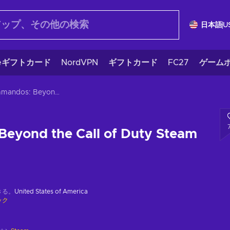
日本語
U
eギフトカード
NordVPN
ギフトカード
FC27
ゲームポ
Commandos: Beyond the Call of Duty Steam Key GLOBAL
eyond the Call of Duty Steam
きる。
United States of America
ック