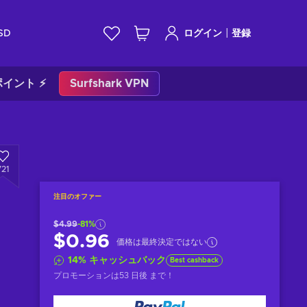
|
SD
ログイン
登録
イント ⚡
Surfshark VPN
721
注目のオファー
$4.99
-81%
$0.96
価格は最終決定ではない
14
%
キャッシュバック
Best cashback
プロモーションは
53 日後
まで！