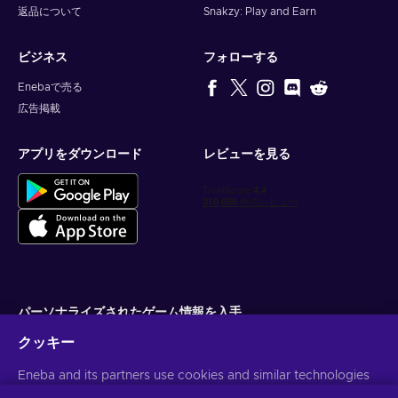
返品について
Snakzy: Play and Earn
ビジネス
フォローする
Enebaで売る
広告掲載
アプリをダウンロード
レビューを見る
パーソナライズされたゲーム情報を入手
クッキー
サブスクライブ
Eneba and its partners use cookies and similar technologies
配信停止はいつでも可能です。詳しくは
個人情報保護方針
をご覧くださ
い。
to collect and analyze information about users of this