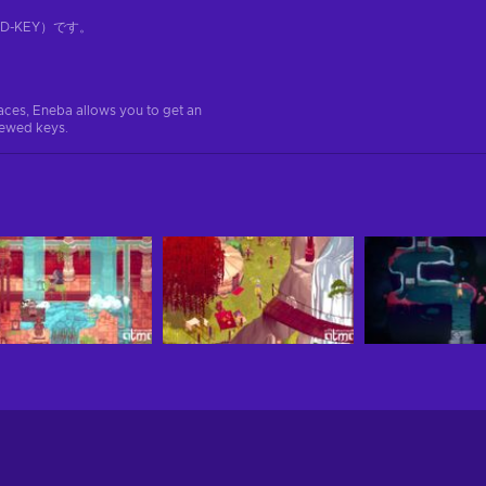
-KEY）です。
aces, Eneba allows you to get an
iewed keys.