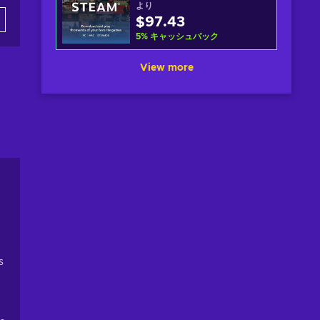
より
$97.43
5
%
キャッシュバック
View more
s