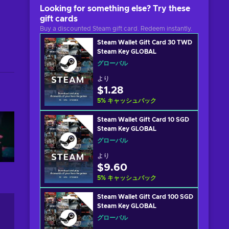
Looking for something else? Try these
gift cards
Buy a discounted Steam gift card. Redeem instantly.
Steam Wallet Gift Card 30 TWD
Steam Key GLOBAL
グローバル
より
$1.28
5
%
キャッシュバック
Steam Wallet Gift Card 10 SGD
Steam Key GLOBAL
グローバル
より
$9.60
5
%
キャッシュバック
Steam Wallet Gift Card 100 SGD
Steam Key GLOBAL
グローバル