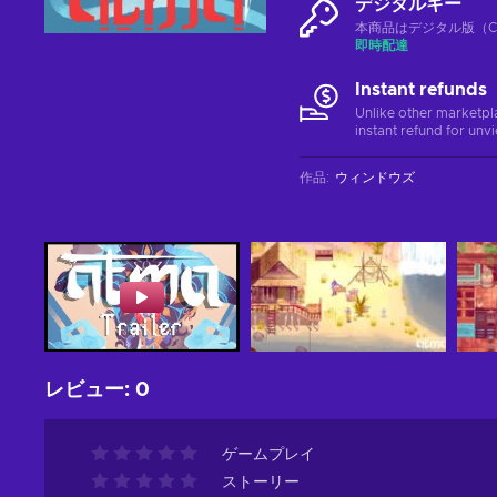
デジタルキー
本商品はデジタル版（CD
即時配達
Instant refunds
Unlike other marketpl
instant refund for unv
作品
:
ウィンドウズ
レビュー
:
0
ゲームプレイ
ストーリー