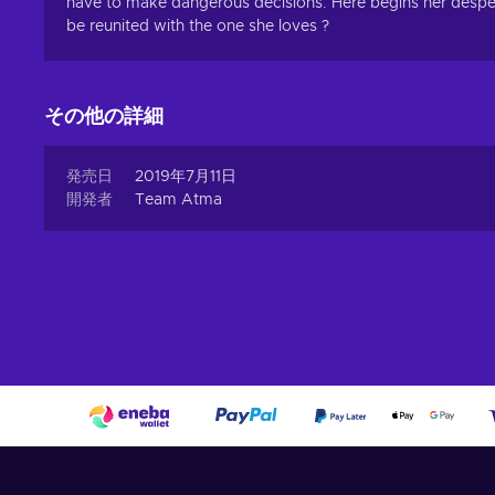
have to make dangerous decisions. Here begins her despera
be reunited with the one she loves ?
その他の詳細
発売日
2019年7月11日
開発者
Team Atma