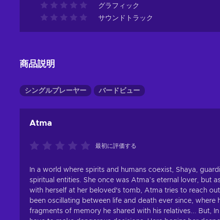
グラフィック
サウンドトラック
商品説明
シングルプレーヤー
バードビュー
Atma
最初に評価する
In a world where spirits and humans coexist, Shaya, guardi
spiritual entities. She once was Atma’s eternal lover, b
with herself at her beloved's tomb, Atma tries to reach ou
been oscillating between life and death ever since, where h
fragments of memory he shared with his relatives... But, In