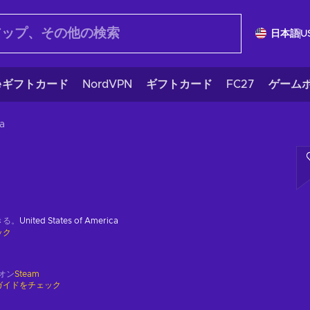
日本語
U
eギフトカード
NordVPN
ギフトカード
FC27
ゲームポ
a
きる。
United States of America
ック
オン
Steam
ガイドをチェック