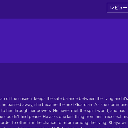
レビュー
an of the unseen, keeps the safe balance between the living and it's
ut as he passed away, she became the next Guardian. As she commune
t to her through her powers. He never met the spirit world, and has
e couldn't find peace. He asks one last thing from her : recollect his
 order to offer him the chance to return among the living, Shaya will