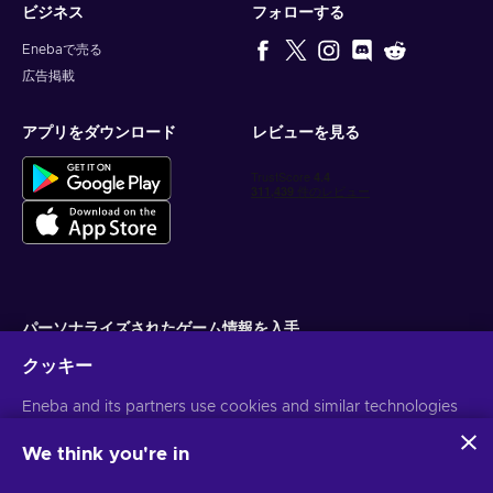
ビジネス
フォローする
Enebaで売る
広告掲載
アプリをダウンロード
レビューを見る
パーソナライズされたゲーム情報を入手
クッキー
サブスクライブ
Eneba and its partners use cookies and similar technologies
配信停止はいつでも可能です。詳しくは
個人情報保護方針
をご覧くださ
い。
to collect and analyze information about users of this
website. We use this information to enhance content,
We think you're in
advertising, and other services on the site. Your personal data