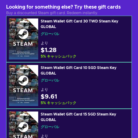
Looking for something else? Try these gift cards
Buy a discounted Steam gift card. Redeem instantly.
Steam Wallet Gift Card 30 TWD Steam Key
GLOBAL
グローバル
より
$1.28
5
%
キャッシュバック
Steam Wallet Gift Card 10 SGD Steam Key
GLOBAL
グローバル
より
$9.61
5
%
キャッシュバック
Steam Wallet Gift Card 15 SGD Steam Key
GLOBAL
グローバル
より