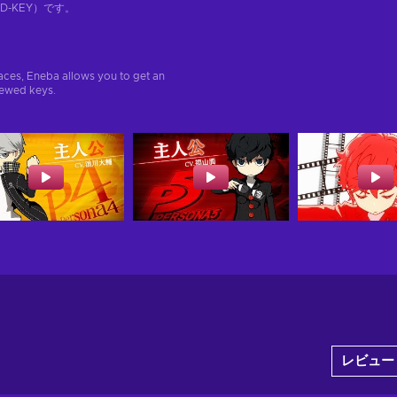
-KEY）です。
aces, Eneba allows you to get an
iewed keys.
レビュー