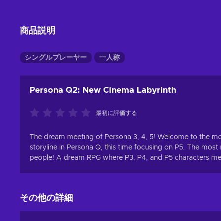
商品説明
シングルプレーヤー
一人称
Persona Q2: New Cinema Labyrinth
最初に評価する
The dream meeting of Persona 3, 4, 5! Welcome to the mov
storyline in Persona Q, this time focusing on P5. The most
people! A dream RPG where P3, P4, and P5 characters mee
その他の詳細