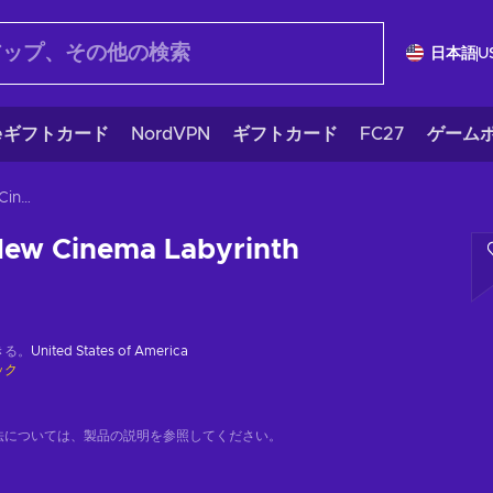
日本語
U
eギフトカード
NordVPN
ギフトカード
FC27
ゲームポ
Persona Q2: New Cinema Labyrinth
New Cinema Labyrinth
きる。
United States of America
ック
法については、製品の説明を参照してください。