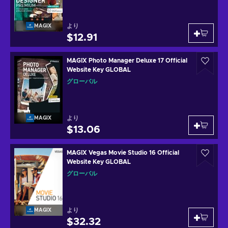
より
MAGIX
$12.91
MAGIX Photo Manager Deluxe 17 Official
Website Key GLOBAL
グローバル
より
MAGIX
$13.06
MAGIX Vegas Movie Studio 16 Official
Website Key GLOBAL
グローバル
より
MAGIX
$32.32