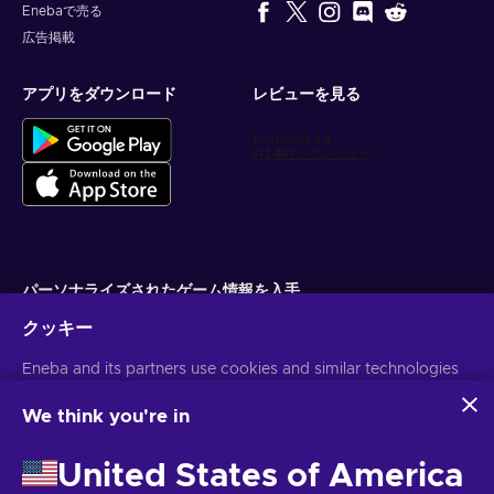
Enebaで売る
広告掲載
アプリをダウンロード
レビューを見る
パーソナライズされたゲーム情報を入手
クッキー
サブスクライブ
Eneba and its partners use cookies and similar technologies
配信停止はいつでも可能です。詳しくは
個人情報保護方針
をご覧くださ
い。
to collect and analyze information about users of this
website. We use this information to enhance content,
We think you're in
advertising, and other services on the site. Your personal data
日本語
USD
may also be used for ads personalization.
United States of America
By clicking 'Accept all', you consent to the use of these