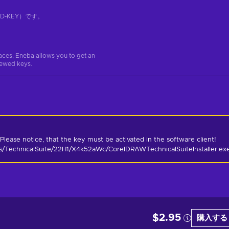
-KEY）です。
aces, Eneba allows you to get an
iewed keys.
Please notice, that the key must be activated in the software client! 
ls/TechnicalSuite/22H1/X4k52aWc/CorelDRAWTechnicalSuiteInstaller.ex
$2.95
購入する