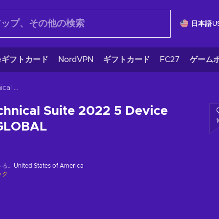
日本語
U
eギフトカード
NordVPN
ギフトカード
FC27
ゲームポ
Coreldraw Technical Suite 2022 5 Device Lifetime Key GLOBAL
hnical Suite 2022 5 Device
 GLOBAL
きる。
United States of America
ック