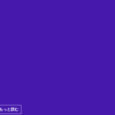
View offers
View offers
もっと読む