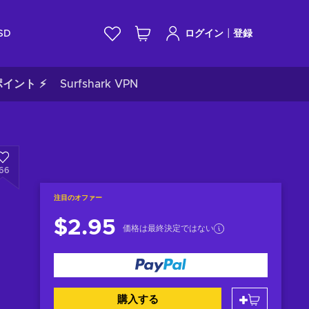
|
SD
ログイン
登録
イント ⚡
Surfshark VPN
166
注目のオファー
$2.95
価格は最終決定ではない
購入する