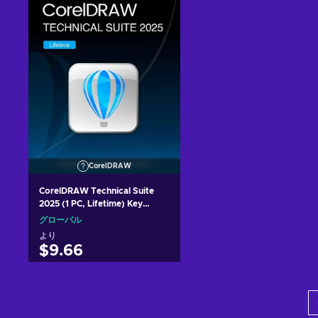
View offers
View offers
CorelDRAW
CorelDRAW Technical Suite
2025 (1 PC, Lifetime) Key
GLOBAL
グローバル
より
$9.66
カートに入れる
View offers