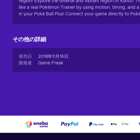
region! Explore the diverse and vibrant region of Kanto!
like a real Pokémon Trainer by using motion, timing, and 
in your Poké Ball Plus! Connect your game directly to P
その他の詳細
発売日
2018年11月16日
開発者
Game Freak