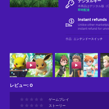
デジタルキー
本商品はデジタル版（CD
即時配達
Instant refunds
Unlike other marketpl
instant refund for unv
作品
:
ニンテンドースイッチ
レビュー
:
0
ゲームプレイ
ストーリー