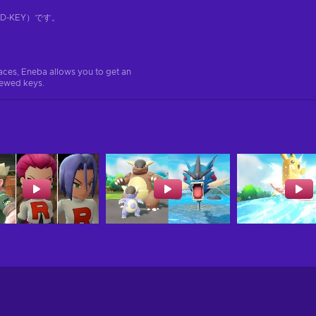
-KEY）です。
aces, Eneba allows you to get an
iewed keys.