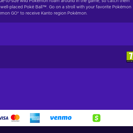
 True-to-size wild Pokémon roam around in the game, so catch them
a well-placed Poké Ball™. Go on a stroll with your favorite Pokémon
okémon GO* to receive Kanto region Pokémon.