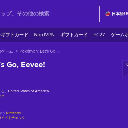
日本語
U
eギフトカード
NordVPN
ギフトカード
FC27
ゲームポ
のゲーム
Pokémon: Let's Go, Eevee!
s Go, Eevee!
きる。
United States of America
ック
オン
Nintendo
ガイドをチェック