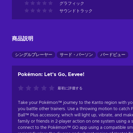
グラフィック
サウンドトラック
商品説明
シングルプレーヤー
サード・パーソン
バードビュー
Pokémon: Let's Go, Eevee!
最初に評価する
Take your Pokémon™ journey to the Kanto region with you
you battle other trainers. Use a throwing motion to catch
Ball™ Plus accessory, which will light up, vibrate, and ma
family or friends in 2-player action on one system using a
connect to the Pokémon™ GO app using a compatible smar