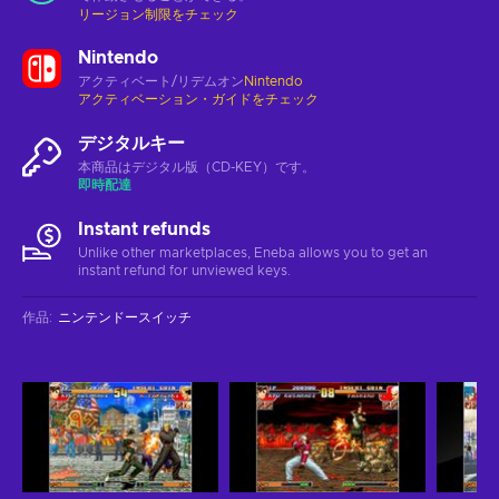
リージョン制限をチェック
Nintendo
アクティベート/リデムオン
Nintendo
アクティベーション・ガイドをチェック
デジタルキー
本商品はデジタル版（CD-KEY）です。
即時配達
Instant refunds
Unlike other marketplaces, Eneba allows you to get an
instant refund for unviewed keys.
作品
:
ニンテンドースイッチ