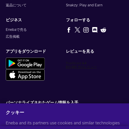
返品について
Snakzy: Play and Earn
ビジネス
フォローする
Enebaで売る
広告掲載
アプリをダウンロード
レビューを見る
パーソナライズされたゲーム情報を入手
クッキー
サブスクライブ
Eneba and its partners use cookies and similar technologies
配信停止はいつでも可能です。詳しくは
個人情報保護方針
をご覧くださ
い。