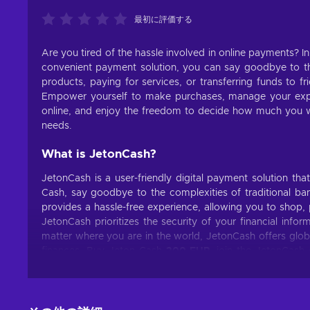
最初に評価する
Are you tired of the hassle involved in online payments? I
convenient payment solution, you can say goodbye to the
products, paying for services, or transferring funds to f
Empower yourself to make purchases, manage your exp
online, and enjoy the freedom to decide how much you wa
needs.
What is JetonCash?
JetonCash is a user-friendly digital payment solution th
Cash, say goodbye to the complexities of traditional bank
provides a hassle-free experience, allowing you to shop, 
JetonCash prioritizes the security of your financial inf
matter where you are in the world, JetonCash offers glob
finances. Buy Jeton Cash
200 EUR
, join the JetonCash 
digital payment solution.
What can I use the Jeton Cash voucher for?