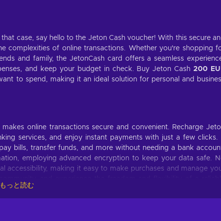
n that case, say hello to the Jeton Cash voucher! With this secure a
 complexities of online transactions. Whether you're shopping f
riends and family, the JetonCash card offers a seamless experienc
enses, and keep your budget in check. Buy Jeton Cash
200 EU
nt to spend, making it an ideal solution for personal and busine
at makes online transactions secure and convenient. Recharge Jet
ing services, and enjoy instant payments with just a few clicks. 
pay bills, transfer funds, and more without needing a bank accoun
ormation, employing advanced encryption to keep your data safe. 
al accessibility, making it easy to make purchases and manage yo
community, and experience the freedom and flexibility of a reliab
もっと読む