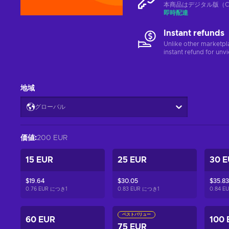
本商品はデジタル版（CD
即時配達
Instant refunds
Unlike other marketpl
instant refund for unv
地域
グローバル
価値
:
200 EUR
15 EUR
25 EUR
30 
$19.64
$30.05
$35.83
0.76 EUR につき
1
0.83 EUR につき
1
0.84 
ベストバリュー
60 EUR
100 
75 EUR