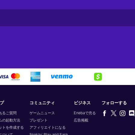
 making it a versatile payment method for online transactions. He
 Shop to your heart's content on e-commerce platforms, indulging in
nd more;
your gaming account, unlock special features, and conquer virtual
ard;
mlessly settle your utility bills, subscriptions, and other regular
 and financial ease;
tance! Send money to your loved ones quickly and securely, making
he convenience of JetonCash;
es that accept Jeton as a payment method. To use and redeem yo
プ
コミュニティ
ビジネス
フォローする
あるご質問
ゲームニュース
Enebaで売る
ムの起動方法
プレゼント
広告掲載
ットを作成する
アフィリエイトになる
during checkout;
について
Snakzy: Play and Earn