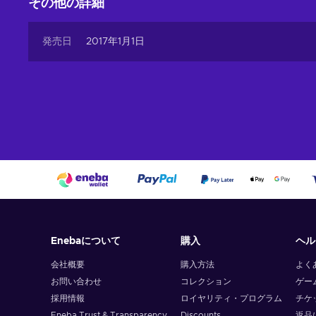
その他の詳細
The Jeton Cash voucher can be used for various purposes,
are some common uses:
発売日
2017年1月1日
Online Shopping
. Explore a world of possibilities!
the latest fashion trends, tech gadgets, home decor, a
Gaming.
Level up your gaming experience! Power up 
worlds with in-game purchases using your JetonCash c
Bill Payments.
Say goodbye to bill-related stress! Sea
expenses with just a few clicks, ensuring peace of mind
Money Transfers.
Spread the joy, no matter the dis
their day brighter and their financial needs met with t
Cheap Jeton Cash
200 EUR
voucher price.
How do I redeem my Jeton Cash voucher?
You can use JetonCash as a regular prepaid card on sit
Enebaについて
購入
ヘル
Jeton Cash pin code is very simple. Take a look:
会社概要
購入方法
よく
Visit the website that accepts Jeton Cash vouchers;
お問い合わせ
コレクション
ゲー
採用情報
ロイヤリティ・プログラム
チケ
Choose JetonCash as your preferred payment method 
Eneba Trust & Transparency
Discounts
返品