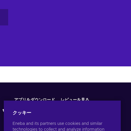
re
ur
アプリをダウンロード
レビューを見る
クッキー
Eneba and its partners use cookies and similar
technologies to collect and analyze information