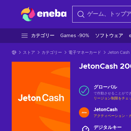
カテゴリー
Games -90%
ソフトウェア
ストア
カテゴリー
電子マネーカード
Jeton Cash
JetonCash 2
グローバル
で作動させることがで
リージョン制限をチェ
JetonCash
アクティベーション・
デジタルキー