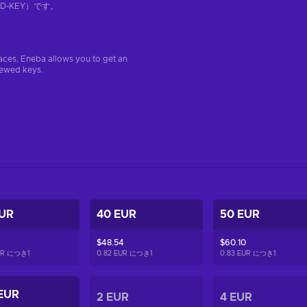
-KEY）です。
aces, Eneba allows you to get an
iewed keys.
EUR
40 EUR
50 EUR
$48.54
$60.10
EUR につき
1
0.82 EUR につき
1
0.83 EUR につき
1
EUR
2 EUR
4 EUR