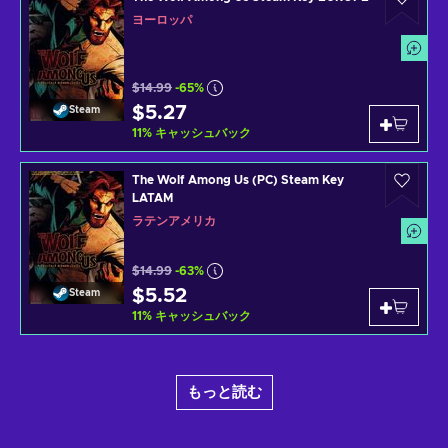
ヨーロッパ
$14.99
-65%
$5.27
Steam
11
%
キャッシュバック
The Wolf Among Us (PC) Steam Key
LATAM
ラテンアメリカ
$14.99
-63%
$5.52
Steam
11
%
キャッシュバック
もっと読む