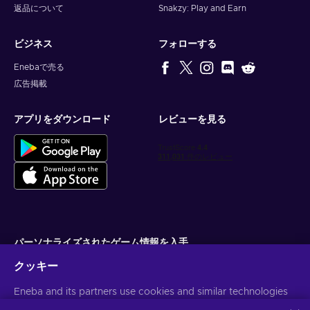
返品について
Snakzy: Play and Earn
ビジネス
フォローする
Enebaで売る
広告掲載
アプリをダウンロード
レビューを見る
パーソナライズされたゲーム情報を入手
クッキー
サブスクライブ
Eneba and its partners use cookies and similar technologies
配信停止はいつでも可能です。詳しくは
個人情報保護方針
をご覧くださ
い。
to collect and analyze information about users of this