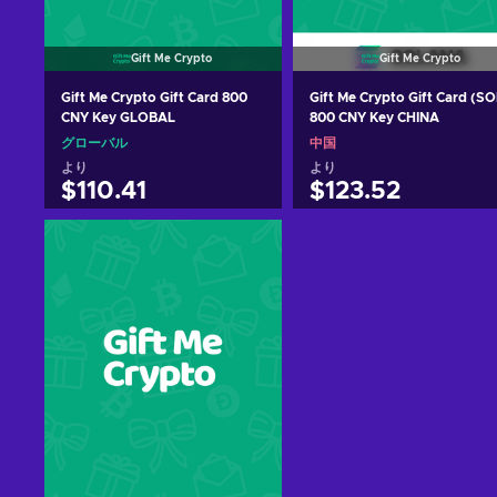
Gift Me Crypto
Gift Me Crypto
Gift Me Crypto Gift Card 800
Gift Me Crypto Gift Card (SO
CNY Key GLOBAL
800 CNY Key CHINA
グローバル
中国
より
より
$110.41
$123.52
カートに入れる
カートに入れる
View offers
View offers