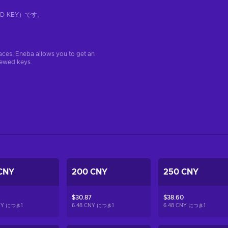
-KEY）です。
aces, Eneba allows you to get an
iewed keys.
CNY
200 CNY
250 CNY
$30.87
$38.60
CNY につき
1
6.48 CNY につき
1
6.48 CNY につき
1