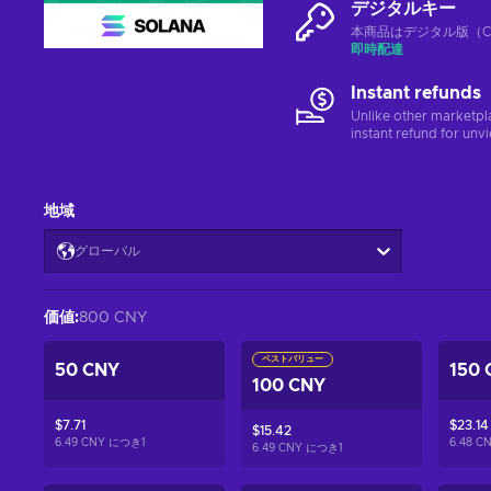
デジタルキー
本商品はデジタル版（CD
即時配達
Instant refunds
Unlike other marketpl
instant refund for unv
地域
グローバル
価値
:
800 CNY
ベストバリュー
50 CNY
150 
100 CNY
$7.71
$23.14
$15.42
6.49 CNY につき
1
6.48 
6.49 CNY につき
1