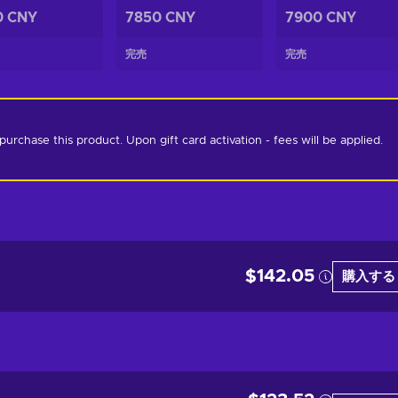
0 CNY
7850 CNY
7900 CNY
完売
完売
chase this product. Upon gift card activation - fees will be applied. 
$142.05
購入する