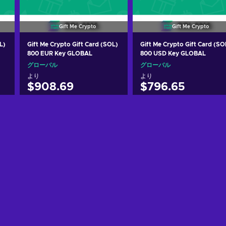
Gift Me Crypto
Gift Me Crypto
L)
Gift Me Crypto Gift Card (SOL)
Gift Me Crypto Gift Card (SO
800 EUR Key GLOBAL
800 USD Key GLOBAL
グローバル
グローバル
より
より
$908.69
$796.65
カートに入れる
カートに入れる
View offers
View offers