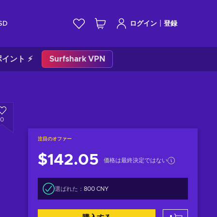
|
SD
ログイン
登録
イント ⚡
Surfshark VPN
0
注目のオファー
$142.05
価格は最終決定ではない
選ばれた：
800 CNY