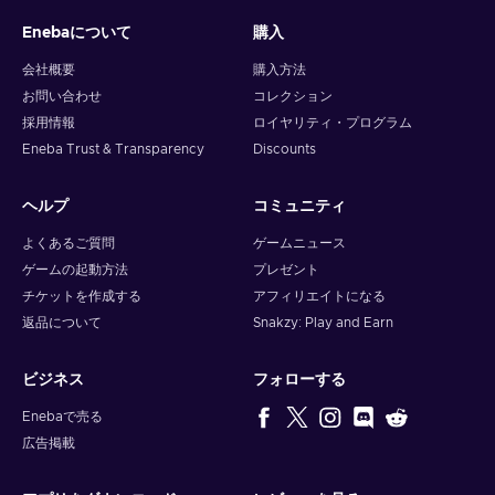
Enebaについて
購入
Note: You can choose one currency at a time and can only
redeem your whole voucher at once. Once you’ve done that,
会社概要
購入方法
you should give it up to 30 minutes for your cryptocurrency
お問い合わせ
コレクション
to arrive in your wallet. After that, you can use your new
採用情報
ロイヤリティ・プログラム
wallet balance as you like.
Eneba Trust & Transparency
Discounts
ヘルプ
コミュニティ
よくあるご質問
ゲームニュース
ゲームの起動方法
プレゼント
チケットを作成する
アフィリエイトになる
返品について
Snakzy: Play and Earn
ビジネス
フォローする
Enebaで売る
広告掲載