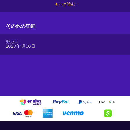
hassle-free.
もっと読む
Offer your users the opportunity to obtain cryptocurrencies
with a simple voucher system. With Gift Me Crypto vouchers,
その他の詳細
users can easily receive popular cryptocurrencies such as
Bitcoin, Ethereum, Dogecoin, Litecoin, USDC, or BNB
straight to their wallet and then do whatever they want with
発売日
them.
2020年1月30日
How to redeem Gift Me Crypto (GMC)
When you have a voucher GMC, you need to go on
:
https://giftmecrypto.io/en
1. Click on top right button on “redeem voucher”,
2. Enter the voucher code (32 digits),
3. Enter your email address,
4. Pick the desired crypto between 8 of the most popular
crypto,
5. Enter your wallet address and click on redeem,
6. You will have a summary of your transaction appearing
and your crypto will arrive soon in your wallet.