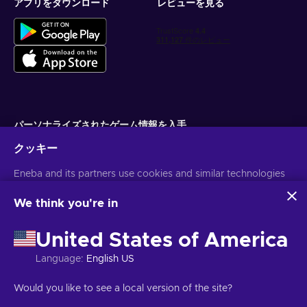
アプリをダウンロード
レビューを見る
パーソナライズされたゲーム情報を入手
クッキー
サブスクライブ
Eneba and its partners use cookies and similar technologies
配信停止はいつでも可能です。詳しくは
個人情報保護方針
をご覧くださ
い。
to collect and analyze information about users of this
website. We use this information to enhance content,
We think you're in
advertising, and other services on the site. Your personal data
日本語
USD
may also be used for ads personalization.
United States of America
By clicking 'Accept all', you consent to the use of these
technologies by Eneba and its partners. You can adjust your
Language
:
English US
consent by clicking 'Customize'.
For more information on how Google uses your data, see
著作権 ©2026 Eneba.無断複写・転載を禁じます。
JSC "Helis play",
Would you like to see a local version of the site?
Google Business Safety & Privacy
.
Gyneju St. 4-333, Vilnius, Republic of Lithuania
ご利用条件
,
プライバシー