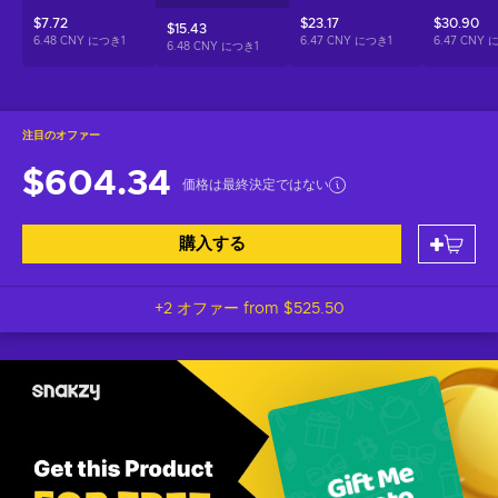
$7.72
$23.17
$30.90
$15.43
6.48 CNY につき
1
6.47 CNY につき
1
6.47 CNY
6.48 CNY につき
1
注目のオファー
$604.34
価格は最終決定ではない
購入する
+2 オファー from
$525.50