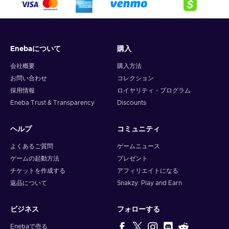
crypto,
5. Enter your wallet address and click on redeem,
6. You will have a summary of your transaction appearing
and your crypto will arrive soon in your wallet.
Enebaについて
購入
Note: You can choose one currency at a time and can only
redeem your whole voucher at once. Once you’ve done that,
会社概要
購入方法
you should give it up to 30 minutes for your cryptocurrency
お問い合わせ
コレクション
to arrive in your wallet. After that, you can use your new
採用情報
ロイヤリティ・プログラム
wallet balance as you like.
Eneba Trust & Transparency
Discounts
ヘルプ
コミュニティ
よくあるご質問
ゲームニュース
ゲームの起動方法
プレゼント
チケットを作成する
アフィリエイトになる
返品について
Snakzy: Play and Earn
ビジネス
フォローする
Enebaで売る