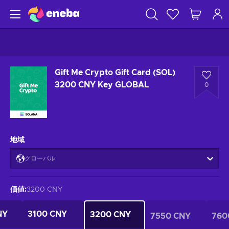
Gift Me Crypto Gift Card (SOL)
3200 CNY Key GLOBAL
0
地域
グローバル
価値
:
3200 CNY
NY
3100 CNY
3200 CNY
7550 CNY
760