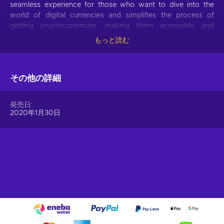
seamless experience for those who want to dive into the
world of digital currencies and simplifies the process of
getting cryptocurrencies, making them accessible and
hassle-free.
もっと読む
Offer your users the opportunity to obtain cryptocurrencies
with a simple voucher system. With Gift Me Crypto vouchers,
その他の詳細
users can easily receive popular cryptocurrencies such as
Bitcoin, Ethereum, Dogecoin, Litecoin, USDC, or BNB
straight to their wallet and then do whatever they want with
発売日
them.
2020年1月30日
How to redeem Gift Me Crypto (GMC)
When you have a voucher GMC, you need to go on
:
https://giftmecrypto.io/en
1. Click on top right button on “redeem voucher”,
2. Enter the voucher code (32 digits),
3. Enter your email address,
4. Pick the desired crypto between 8 of the most popular