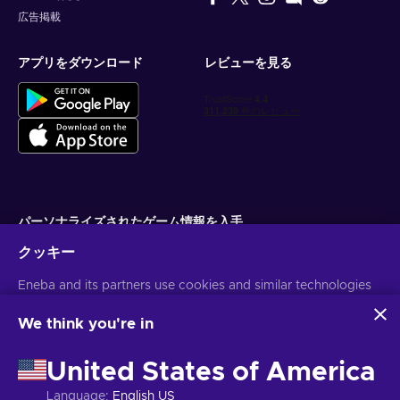
広告掲載
アプリをダウンロード
レビューを見る
パーソナライズされたゲーム情報を入手
クッキー
サブスクライブ
Eneba and its partners use cookies and similar technologies
配信停止はいつでも可能です。詳しくは
個人情報保護方針
をご覧くださ
い。
to collect and analyze information about users of this
website. We use this information to enhance content,
We think you're in
advertising, and other services on the site. Your personal data
日本語
USD
may also be used for ads personalization.
United States of America
By clicking 'Accept all', you consent to the use of these
technologies by Eneba and its partners. You can adjust your
Language
:
English US