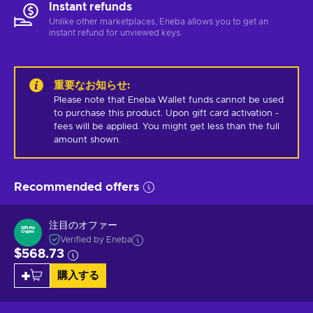
Instant refunds
Unlike other marketplaces, Eneba allows you to get an
instant refund for unviewed keys.
重要なお知らせ
:
Please note that Eneba Wallet funds cannot be used 
to purchase this product. Upon gift card activation - 
fees will be applied. You might get less than the full 
amount shown.
Recommended offers
注目のオファー
Verified by Eneba
$568.73
購入する