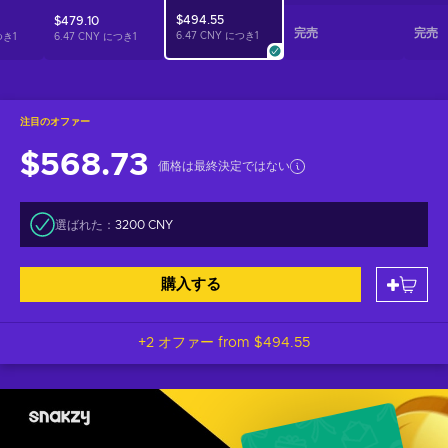
$494.55
$479.10
完売
完売
6.47 CNY につき
1
つき
1
6.47 CNY につき
1
注目のオファー
$568.73
価格は最終決定ではない
選ばれた：
3200 CNY
購入する
+2 オファー from
$494.55