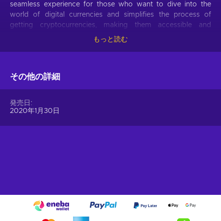
seamless experience for those who want to dive into the
world of digital currencies and simplifies the process of
getting cryptocurrencies, making them accessible and
hassle-free.
もっと読む
Offer your users the opportunity to obtain cryptocurrencies
with a simple voucher system. With Gift Me Crypto vouchers,
その他の詳細
users can easily receive popular cryptocurrencies such as
Bitcoin, Ethereum, Dogecoin, Litecoin, USDC, or BNB
straight to their wallet and then do whatever they want with
発売日
them.
2020年1月30日
How to redeem Gift Me Crypto (GMC)
When you have a voucher GMC, you need to go on
:
https://giftmecrypto.io/en
1. Click on top right button on “redeem voucher”,
2. Enter the voucher code (32 digits),
3. Enter your email address,
4. Pick the desired crypto between 8 of the most popular
crypto,