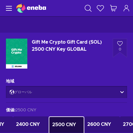
Gift Me Crypto Gift Card (SOL)
2500 CNY Key GLOBAL
0
地域
グローバル
価値
:
2500 CNY
NY
2400 CNY
2600 CNY
270
2500 CNY