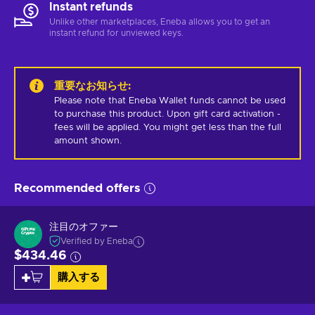
Instant refunds
Unlike other marketplaces, Eneba allows you to get an
instant refund for unviewed keys.
重要なお知らせ
:
Please note that Eneba Wallet funds cannot be used 
to purchase this product. Upon gift card activation - 
fees will be applied. You might get less than the full 
amount shown.
Recommended offers
注目のオファー
Verified by Eneba
$434.46
購入する