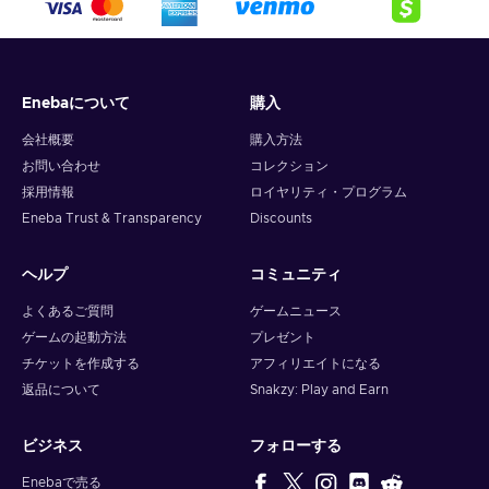
5. Enter your wallet address and click on redeem,
6. You will have a summary of your transaction appearing
and your crypto will arrive soon in your wallet.
Enebaについて
購入
Note: You can choose one currency at a time and can only
redeem your whole voucher at once. Once you’ve done that,
会社概要
購入方法
you should give it up to 30 minutes for your cryptocurrency
お問い合わせ
コレクション
to arrive in your wallet. After that, you can use your new
採用情報
ロイヤリティ・プログラム
wallet balance as you like.
Eneba Trust & Transparency
Discounts
ヘルプ
コミュニティ
よくあるご質問
ゲームニュース
ゲームの起動方法
プレゼント
チケットを作成する
アフィリエイトになる
返品について
Snakzy: Play and Earn
ビジネス
フォローする
Enebaで売る