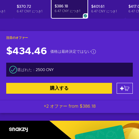
$386.18
$370.72
$401.61
$417.
6.47 CNY につき
1
つき
1
6.47 CNY につき
1
6.47 CNY につき
1
6.47 
注目のオファー
$434.46
価格は最終決定ではない
選ばれた：
2500 CNY
購入する
+2 オファー from
$386.18