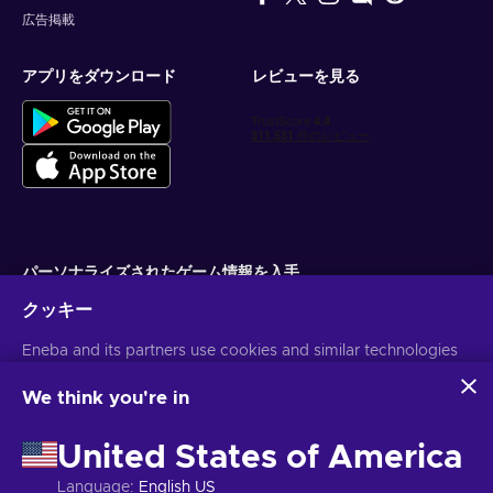
広告掲載
アプリをダウンロード
レビューを見る
パーソナライズされたゲーム情報を入手
クッキー
サブスクライブ
Eneba and its partners use cookies and similar technologies
配信停止はいつでも可能です。詳しくは
個人情報保護方針
をご覧くださ
い。
to collect and analyze information about users of this
website. We use this information to enhance content,
We think you're in
advertising, and other services on the site. Your personal data
日本語
USD
may also be used for ads personalization.
United States of America
By clicking 'Accept all', you consent to the use of these
technologies by Eneba and its partners. You can adjust your
Language
:
English US