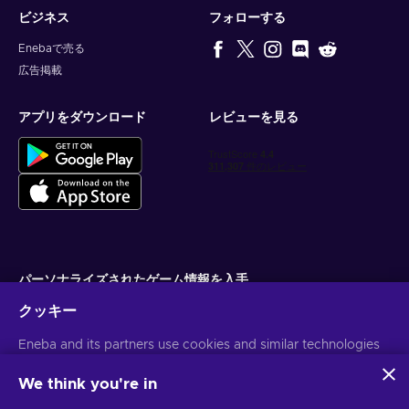
ビジネス
フォローする
Enebaで売る
広告掲載
アプリをダウンロード
レビューを見る
パーソナライズされたゲーム情報を入手
クッキー
サブスクライブ
Eneba and its partners use cookies and similar technologies
配信停止はいつでも可能です。詳しくは
個人情報保護方針
をご覧くださ
い。
to collect and analyze information about users of this
website. We use this information to enhance content,
We think you're in
advertising, and other services on the site. Your personal data