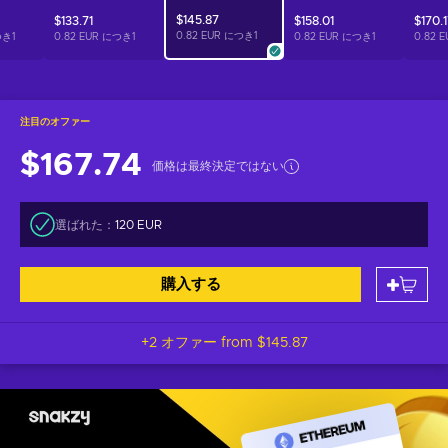
$145.87
$133.71
$158.01
$170.
0.82 EUR につき
1
つき
1
0.82 EUR につき
1
0.82 EUR につき
1
0.82 
注目のオファー
$167.74
価格は最終決定ではない
選ばれた：
120 EUR
購入する
+2 オファー from
$145.87