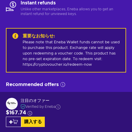
Instant refunds
Unlike other marketplaces, Eneba allows you to get an
instant refund for unviewed keys.
重要なお知らせ
:
Please note that Eneba Wallet funds cannot be used 
to purchase this product. Exchange rate will apply 
upon redeeming a voucher code. This product has 
no pre-set expiration date. To redeem visit: 
https://cryptovoucher.io/redeem-now
Recommended offers
注目のオファー
Verified by Eneba
$167.74
購入する