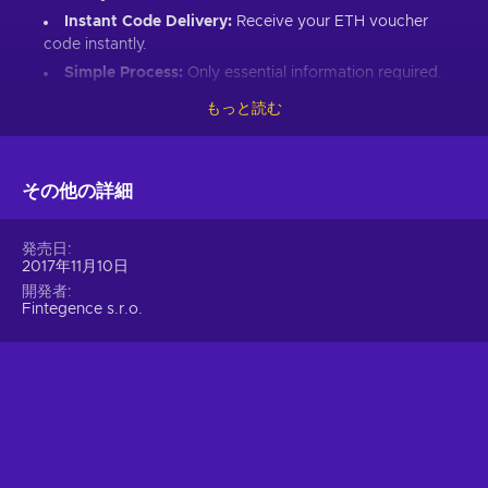
Instant Code Delivery:
Receive your ETH voucher
code instantly.
Simple Process:
Only essential information required.
Great Gift:
Introduce loved ones to Ethereum’s world.
もっと読む
How to Redeem Your ETH Voucher Code:
Set up an Ethereum-compatible wallet.
その他の詳細
Head to the Crypto Voucher website.
Input your ETH voucher code.
発売日
2017年11月10日
Provide your email for confirmation.
開発者
Choose Ethereum (ETH).
Fintegence s.r.o.
Enter your wallet address.
Click “I understand & agree. Redeem.”
ETH appears in your wallet in about 30 minutes.
For lower fees and extended functionality, redeem directly
into the Crypto Voucher wallet.