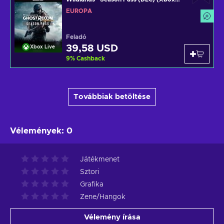
One) Xbox Live Key EUROPE
EURÓPA
Feladó
39,58 USD
Xbox Live
9
%
Cashback
Továbbiak betöltése
Vélemények
:
0
Játékmenet
Sztori
Grafika
Zene/Hangok
Vélemény írása