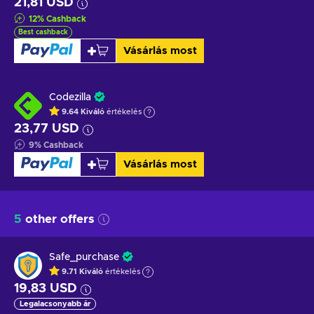
21,81 USD
12
%
Cashback
Best cashback
Vásárlás most
Codezilla
9.64
Kiváló
értékelés
23,77 USD
9
%
Cashback
Vásárlás most
5
other offers
Safe_purchase
9.71
Kiváló
értékelés
19,83 USD
Legalacsonyabb ár