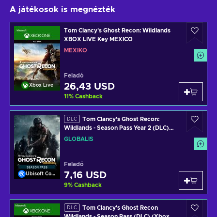
A játékosok is megnézték
Tom Clancy's Ghost Recon: Wildlands
XBOX LIVE Key MEXICO
MEXIKÓ
Feladó
26,43 USD
Xbox Live
11
%
Cashback
Tom Clancy's Ghost Recon:
DLC
Wildlands - Season Pass Year 2 (DLC)
Uplay Key GLOBAL
GLOBÁLIS
Feladó
7,16 USD
Ubisoft Connect
9
%
Cashback
Tom Clancy's Ghost Recon
DLC
Wildlands - Season Pass (DLC) (Xbox