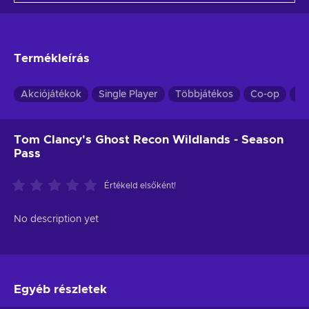
Termékleírás
Akciójátékok
Single Player
Többjátékos
Co-op
Th
Tom Clancy's Ghost Recon Wildlands - Season
Pass
Értékeld elsőként!
No description yet
Egyéb részletek