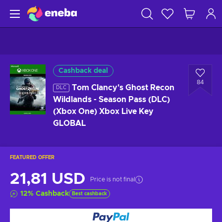
Cashback deal
84
Tom Clancy's Ghost Recon
DLC
Wildlands - Season Pass (DLC)
(Xbox One) Xbox Live Key
GLOBAL
FEATURED OFFER
21,81 USD
Price is not final
12
%
Cashback
Best cashback