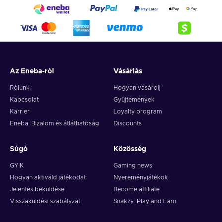
Az Eneba-ról
Vásárlás
Rólunk
Hogyan vásárolj
Kapcsolat
Gyűjtemények
Karrier
Loyalty program
Eneba: Bizalom és átláthatóság
Discounts
Súgó
Közösség
GYIK
Gaming news
Hogyan aktiváld játékodat
Nyereményjátékok
Jelentés beküldése
Become affiliate
Visszaküldési szabályzat
Snakzy: Play and Earn