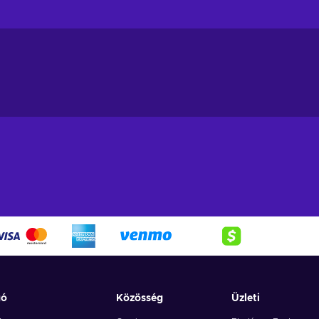
st extensive character creator tool in the series;
nd - due to seamless drop-in/drop-out co-op, your buddy can enter th
s a fresh take on the franchise and the start of the Saints, don’t be
venture for the Saints. Now taking place in Santo Ileso, you, t
minal empire from the ground up. Face the local gangs, acquire mo
und. From unique encounters, colourful characters to wacky missio
e!
gó
Közösség
Üzleti