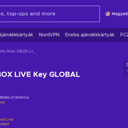
Magyar
Ajándékkártyák
NordVPN
Eneba ajándékkártyák
FC
Saints Row XBOX LIVE Key GLOBAL
BOX LIVE Key GLOBAL
States of America
ions
box Live
utatót