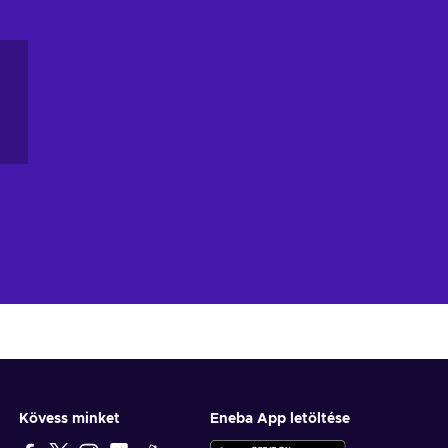
e
he
re
ns
Kövess minket
Eneba App letöltése