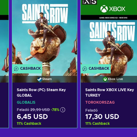
CASHBACK
CASHBACK
Steam
Xbox Live
Saints Row (PC) Steam Key
Saints Row XBOX LIVE Key
GLOBAL
TURKEY
GLOBÁLIS
TÖRÖKORSZÁG
Feladó
29,99 USD
-78%
Feladó
6,45 USD
17,30 USD
11
%
Cashback
11
%
Cashback
Kosárba
Kosárba