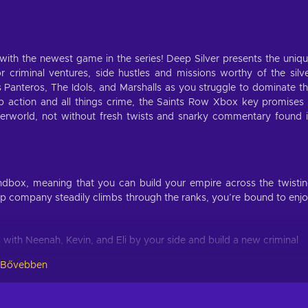
ith the newest game in the series! Deep Silver presents the uniq
 criminal ventures, side hustles and missions worthy of the silv
 Panteros, The Idols, and Marshalls as you struggle to dominate t
p action and all things crime, the Saints Row Xbox key promises
nderworld, not without fresh twists and snarky commentary found 
sandbox, meaning that you can build your empire across the twisti
up company steadily climbs through the ranks, you’re bound to enj
s with Neenah, Kevin, and Eli by your side and build a new criminal
Bővebben
, so take any change you get to shoot, drive, and wingsuit your way t
pons to pick from - revolvers, rocket launchers, melee heavyweight