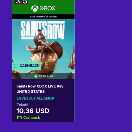
View offers
View offers
CASHBACK
Xbox Live
Saints Row XBOX LIVE Key
UNITED STATES
EGYESÜLT ÁLLAMOK
Feladó
10,36 USD
11
%
Cashback
Kosárba