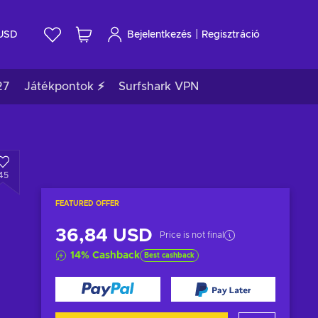
|
USD
Bejelentkezés
Regisztráció
27
Játékpontok ⚡
Surfshark VPN
45
FEATURED OFFER
36,84 USD
Price is not final
14
%
Cashback
Best cashback