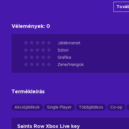
Továb
View offers
Vélemények
:
0
Játékmenet
Sztori
Grafika
Zene/Hangok
Termékleírás
Akciójátékok
Single Player
Többjátékos
Co-op
Saints Row Xbox Live key