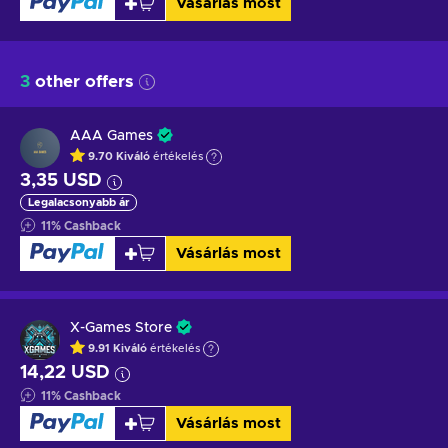
Vásárlás most
3
other offers
AAA Games
9.70
Kiváló
értékelés
3,35 USD
Legalacsonyabb ár
11
%
Cashback
Vásárlás most
X-Games Store
9.91
Kiváló
értékelés
14,22 USD
11
%
Cashback
Vásárlás most