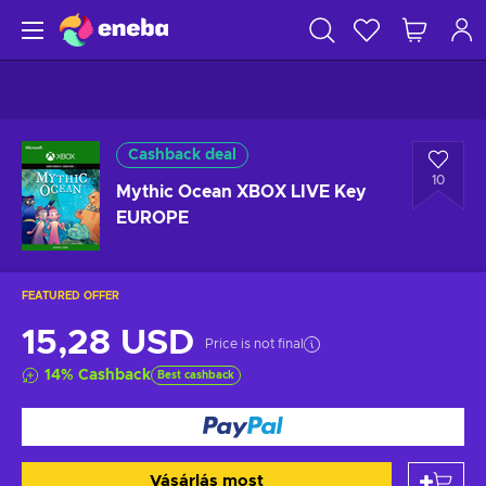
Cashback deal
10
Mythic Ocean XBOX LIVE Key
EUROPE
FEATURED OFFER
15,28 USD
Price is not final
14
%
Cashback
Best cashback
Vásárlás most