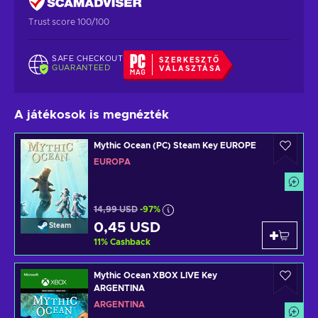
Trust score 100/100
SAFE CHECKOUT
SZERKESZTŐ
GUARANTEED
VÁLASZTÁSA
A játékosok is megnézték
Mythic Ocean (PC) Steam Key EUROPE
EURÓPA
14,99 USD
-97%
0,45 USD
Steam
11
%
Cashback
Mythic Ocean XBOX LIVE Key
ARGENTINA
ARGENTÍNA