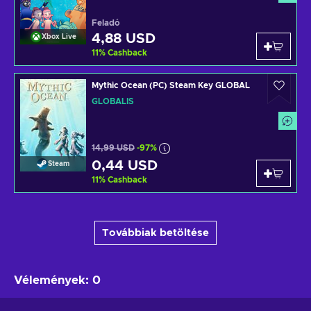
Feladó
4,88 USD
Xbox Live
11
%
Cashback
Mythic Ocean (PC) Steam Key GLOBAL
GLOBÁLIS
14,99 USD
-97%
0,44 USD
Steam
11
%
Cashback
Továbbiak betöltése
Vélemények
:
0