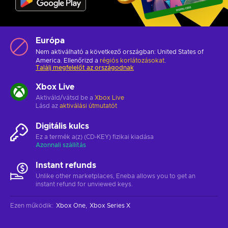
Európa
Nem aktiválható a következő országban: United States of
America. Ellenőrizd a
régiós korlátozásokat
.
Találj megfelelőt az országodnak
Xbox Live
Aktiváld/vátsd be a
Xbox Live
Lásd az
aktiválási útmutatót
Digitális kulcs
Ez a termék a(z) (CD-KEY) fizikai kiadása
Azonnali szállítás
Instant refunds
Unlike other marketplaces, Eneba allows you to get an
instant refund for unviewed keys.
Ezen működik
:
Xbox One
Xbox Series X