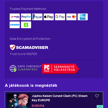
Trusted Payment Methods
Data Encryption & Protection
Trust score 100/100
SAFE CHECKOUT
SZERKESZTŐ
GUARANTEED
VÁLASZTÁSA
A játékosok is megnézték
Jujutsu Kaisen Cursed Clash (PC) Steam
Key EUROPE
EURÓPA