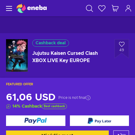
Cashback deal
49
Jujutsu Kaisen Cursed Clash
XBOX LIVE Key EUROPE
FEATURED OFFER
61,06 USD
Price is not final
14
%
Cashback
Best cashback