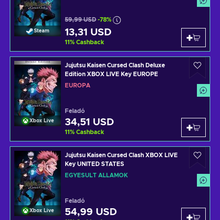
59,99 USD
-78%
13,31 USD
Steam
11
%
Cashback
Jujutsu Kaisen Cursed Clash Deluxe
Edition XBOX LIVE Key EUROPE
EURÓPA
Feladó
34,51 USD
Xbox Live
11
%
Cashback
Jujutsu Kaisen Cursed Clash XBOX LIVE
Key UNITED STATES
EGYESÜLT ÁLLAMOK
Feladó
54,99 USD
Xbox Live