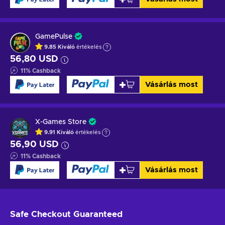
GamePulse
9.85
Kiváló
értékelés
56,80 USD
11
%
Cashback
Vásárlás most
X-Games Store
9.91
Kiváló
értékelés
56,90 USD
11
%
Cashback
Vásárlás most
Safe Checkout
Guaranteed