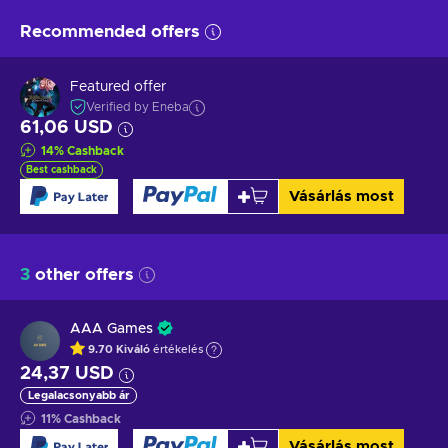
Recommended offers
Featured offer
Verified by Eneba
61,06 USD
14
%
Cashback
Best cashback
Vásárlás most
3
other offers
AAA Games
9.70
Kiváló
értékelés
24,37 USD
Legalacsonyabb ár
11
%
Cashback
Vásárlás most