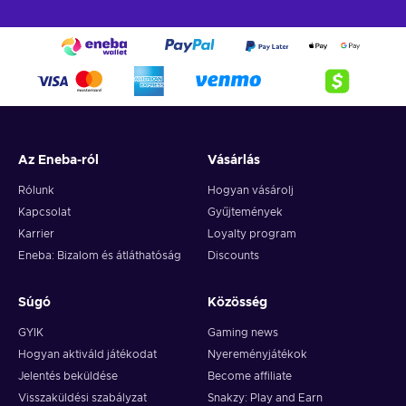
Az Eneba-ról
Vásárlás
Rólunk
Hogyan vásárolj
Kapcsolat
Gyűjtemények
Karrier
Loyalty program
Eneba: Bizalom és átláthatóság
Discounts
Súgó
Közösség
GYIK
Gaming news
Hogyan aktiváld játékodat
Nyereményjátékok
Jelentés beküldése
Become affiliate
Visszaküldési szabályzat
Snakzy: Play and Earn