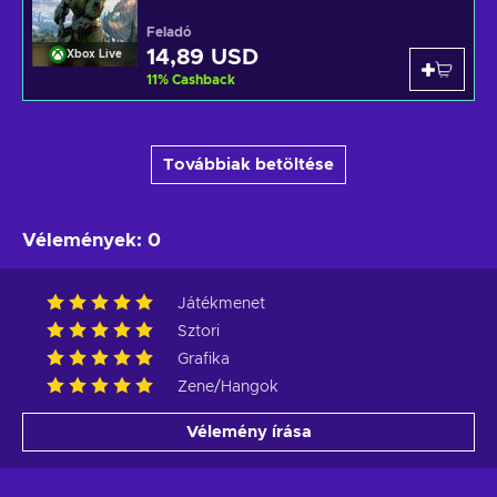
Feladó
14,89 USD
Xbox Live
11
%
Cashback
Továbbiak betöltése
Vélemények
:
0
Játékmenet
Sztori
Grafika
Zene/Hangok
Vélemény írása