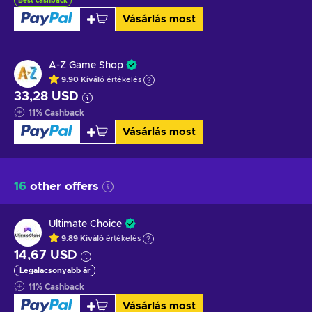
Best cashback
Vásárlás most
A-Z Game Shop
9.90
Kiváló
értékelés
33,28 USD
11
%
Cashback
Vásárlás most
16
other offers
Ultimate Choice
9.89
Kiváló
értékelés
14,67 USD
Legalacsonyabb ár
11
%
Cashback
Vásárlás most