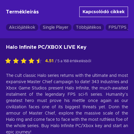
Termékleírás
Kapcsolódó cikkek
Akciójátékok
Single Player
Többjátékos
FPS/TPS ját
Halo Infinite PC/XBOX LIVE Key
4.51
/ 5 a 168 értékelésből
The cult classic Halo series returns with the ultimate and most
expansive Master Chief campaign to date! 343 Industries and
Xbox Game Studios present Halo Infinite, the much-awaited
instalment of the legendary FPS sci-fi series. Humanity’s
greatest hero must prove his mettle once again as our
civilization faces one of its biggest threats yet. Donn the
armour of Master Chief, explore the massive scale of the
Halo ring and come face to face with the most ruthless foe of
the whole series. Buy Halo Infinite PC/Xbox key and start an
epic journey!