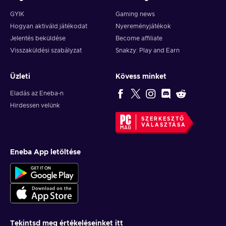
GYIK
Gaming news
Hogyan aktiváld játékodat
Nyereményjátékok
Jelentés beküldése
Become affiliate
Visszaküldési szabályzat
Snakzy: Play and Earn
Üzleti
Kövess minket
Eladás az Eneba-n
Hirdessen velünk
SZERKESZTŐ
VÁLASZTÁSA
Eneba App letöltése
Tekintsd meg értékeléseinket itt