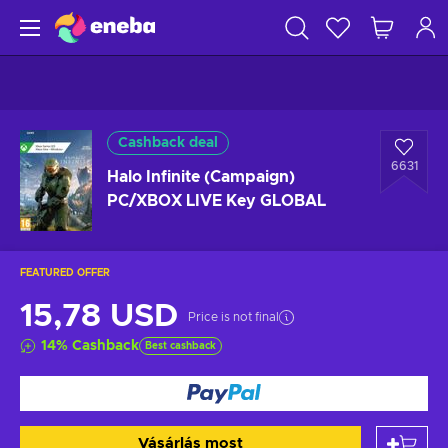
Cashback deal
6631
Halo Infinite (Campaign)
PC/XBOX LIVE Key GLOBAL
FEATURED OFFER
15,78 USD
Price is not final
14
%
Cashback
Best cashback
Vásárlás most