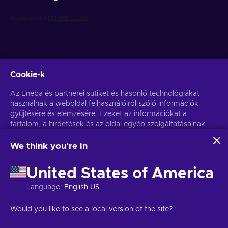
Cookie-k
Get personalized game deals
Az Eneba és partnerei sütiket és hasonló technológiákat
használnak a weboldal felhasználóiról szóló információk
Feliratkozás
gyűjtésére és elemzésére. Ezeket az információkat a
tartalom, a hirdetések és az oldal egyéb szolgáltatásainak
You can unsubscribe at any time. Visit
Privacy notice
for more
information
javítására használjuk fel. Az Ön személyes adatait a
hirdetések személyre szabásához is felhasználhatjuk.
We think you're in
Az "Mindent elfogadok" gombra kattintva Ön hozzájárul
Magyar
USD
ahhoz, hogy az Eneba és partnerei ezeket a technológiákat
United States of America
használják. Hozzájárulását a 'Testreszabás' gombra kattintva
módosíthatja.
Language
:
English US
További információkat arról, hogy a Google hogyan használja
fel az Ön adatait, a
Google Business Safety & Privacy
oldalon
Copyright © 2026 Eneba. Minden jog fenntartva.
JSC “Helis play”,
Would you like to see a local version of the site?
talál.
Gyneju St. 4-333, Vilnius, the Republic of Lithuania
Általános
Szerződési Feltételek
,
Adatvédelmi szabályzat
,
Cookie-beállítások
.