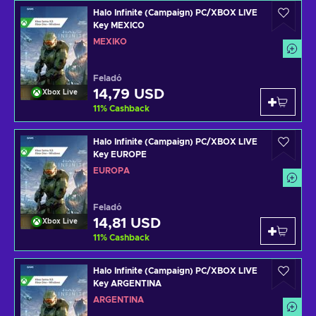
Halo Infinite (Campaign) PC/XBOX LIVE
Key MEXICO
MEXIKÓ
Feladó
14,79 USD
Xbox Live
11
%
Cashback
Halo Infinite (Campaign) PC/XBOX LIVE
Key EUROPE
EURÓPA
Feladó
14,81 USD
Xbox Live
11
%
Cashback
Halo Infinite (Campaign) PC/XBOX LIVE
Key ARGENTINA
ARGENTÍNA