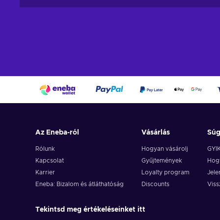
Az Eneba-ról
Vásárlás
Sú
Rólunk
Hogyan vásárolj
GYI
Kapcsolat
Gyűjtemények
Hogy
Karrier
Loyalty program
Jele
Eneba: Bizalom és átláthatóság
Discounts
Viss
Tekintsd meg értékeléseinket itt