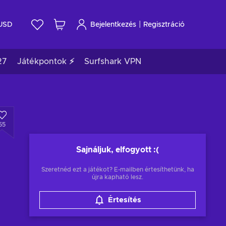
|
USD
Bejelentkezés
Regisztráció
27
Játékpontok ⚡
Surfshark VPN
55
Sajnáljuk, elfogyott
:(
Szeretnéd ezt a játékot? E-mailben értesíthetünk, ha
újra kapható lesz.
Értesítés