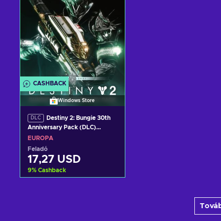
CASHBACK
Windows Store
Destiny 2: Bungie 30th
DLC
Anniversary Pack (DLC)
Windows Store Key EUROPE
EURÓPA
Feladó
17,27 USD
9
%
Cashback
Kosárba
Továb
View offers