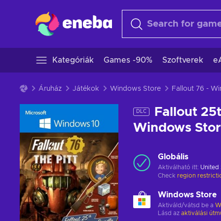
Kategóriák
Games -90%
Szoftverek
e
Áruház
Játékok
Windows Store
Fallout 76 - 
Fallout 25
DLC
Windows Sto
Globális
Aktiválható itt:
United 
Check
region restrict
Windows Store
Aktiváld/vátsd be a
W
Lásd az
aktiválási útm