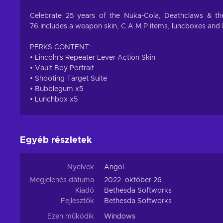
Celebrate 25 years of the Nuka-Cola, Deathclaws & the
76.Includes a weapon skin, C.A.M.P items, luncboxes and 
PERKS CONTENT:
• Lincoln's Repeater Lever Action Skin
• Vault Boy Portrait
• Shooting Target Suite
• Bubblegum x5
• Lunchbox x5
Egyéb részletek
Nyelvek
Angol
Megjelenés dátuma
2022. október 26.
Kiadó
Bethesda Softworks
Fejlesztők
Bethesda Softworks
Ezen működik
Windows