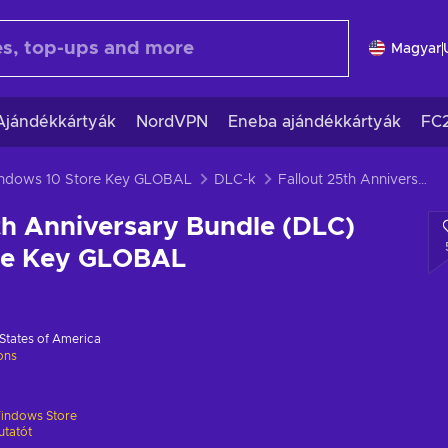
Magyar
Ajándékkártyák
NordVPN
Eneba ajándékkártyák
FC
Windows 10 Store Key GLOBAL
DLC-k
Fallout 25th Anniversary Bundle (DLC) Windows Store Key GLOBAL
th Anniversary Bundle (DLC)
re Key GLOBAL
States of America
ions
indows Store
utatót