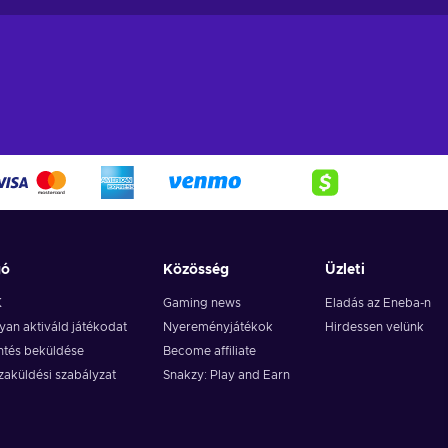
gó
Közösség
Üzleti
K
Gaming news
Eladás az Eneba-n
an aktiváld játékodat
Nyereményjátékok
Hirdessen velünk
ntés beküldése
Become affiliate
zaküldési szabályzat
Snakzy: Play and Earn