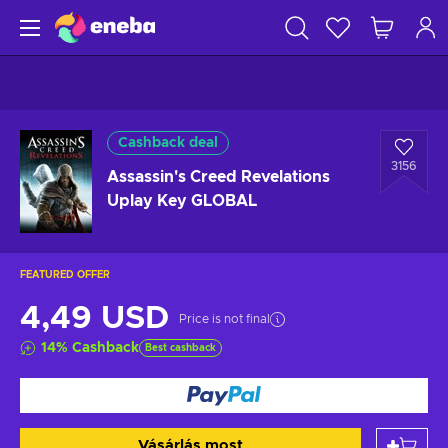
Cashback deal
3156
Assassin's Creed Revelations
Uplay Key GLOBAL
FEATURED OFFER
4,49 USD
Price is not final
14
%
Cashback
Best cashback
Vásárlás most