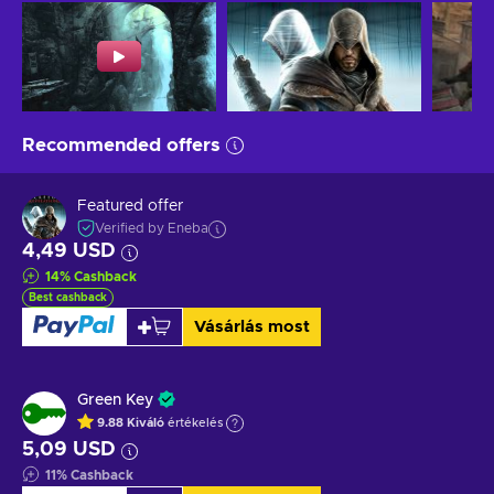
Recommended offers
Featured offer
Verified by Eneba
4,49 USD
14
%
Cashback
Best cashback
Vásárlás most
Green Key
9.88
Kiváló
értékelés
5,09 USD
11
%
Cashback