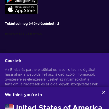
Tekintsd meg értékeléseinket itt
Cookie-k
Get personalized game deals
Az Eneba és partnerei sütiket és hasonló technológiákat
használnak a weboldal felhasználóiról szóló információk
Feliratkozás
gyűjtésére és elemzésére. Ezeket az információkat a
tartalom, a hirdetések és az oldal egyéb szolgáltatásainak
You can unsubscribe at any time. Visit
Privacy notice
for more
information
javítására használjuk fel. Az Ön személyes adatait a
hirdetések személyre szabásához is felhasználhatjuk.
We think you're in
Az "Mindent elfogadok" gombra kattintva Ön hozzájárul
Magyar
USD
ahhoz, hogy az Eneba és partnerei ezeket a technológiákat
United States of America
használják. Hozzájárulását a 'Testreszabás' gombra kattintva