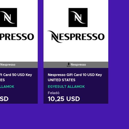
Nespresso
Nespresso
ft Card 50 USD Key
Nespresso Gift Card 10 USD Key
TES
UNITED STATES
ÁLLAMOK
EGYESÜLT ÁLLAMOK
Feladó
USD
10,25 USD
osárba
Kosárba
w offers
View offers