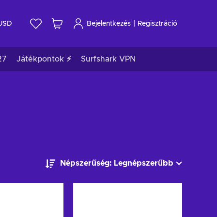
|
USD
Bejelentkezés
Regisztráció
27
Játékpontok ⚡
Surfshark VPN
Népszerűség: Legnépszerűbb