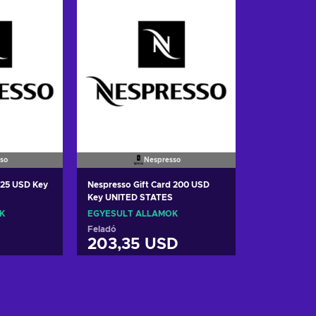
so
Nespresso
 25 USD Key
Nespresso Gift Card 200 USD
Key UNITED STATES
K
EGYESÜLT ÁLLAMOK
Feladó
203,35 USD
a
Kosárba
ers
View offers