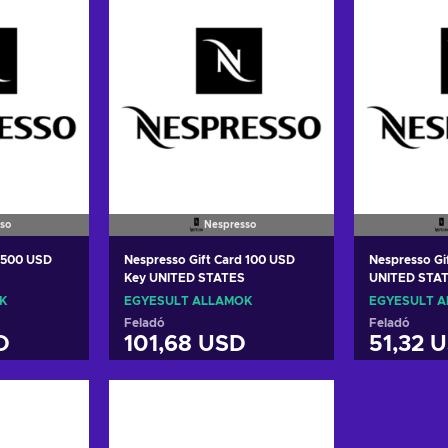
so
Nespresso
d 500 USD
Nespresso Gift Card 100 USD
Nespresso Gi
Key UNITED STATES
UNITED STA
K
EGYESÜLT ÁLLAMOK
EGYESÜLT 
Feladó
Feladó
D
101,68 USD
51,32 
a
Kosárba
K
ers
View offers
Vie