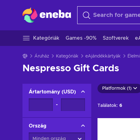
Kategóriák
Games -90%
Szoftverek
e
Áruház
Kategóriák
eAjándékkártyák
Élelmi
Nespresso Gift Cards
Platformok (1)
Ártartomány
(
USD
)
-
Találatok:
6
Ország
Minden ország