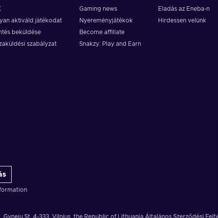
K
Gaming news
Eladás az Eneba-n
an aktiváld játékodat
Nyereményjátékok
Hirdessen velünk
ntés beküldése
Become affiliate
zaküldési szabályzat
Snakzy: Play and Earn
ás
formation
, Gyneju St. 4-333, Vilnius, the Republic of Lithuania
Általános Szerződési Felt