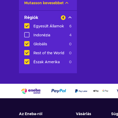
Mutasson kevesebbet
Régiók
4
Egyesült Államok
6
Indonézia
4
Globális
0
Rest of the World
0
Észak Amerika
0
Az Eneba-ról
Vásárlás
Sú