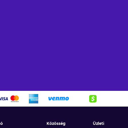
gó
Közösség
Üzleti