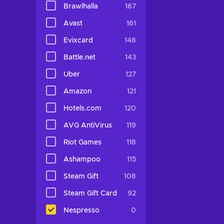
Brawlhalla
167
Avast
161
Evixcard
148
Battle.net
143
Uber
127
Amazon
121
Hotels.com
120
AVG AntiVirus
119
Riot Games
118
Ashampoo
115
Steam Gift
108
Steam Gift Card
92
Nespresso
0