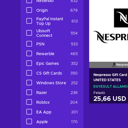
Nintendo
832
Origin
679
PayPal Instant
613
Top Up
Ubisoft
554
Connect
PSN
533
Rewarble
465
Epic Games
352
Nespres
CS Gift Cards
350
Nespresso Gift Card
UNITED STATES
Windows Store
252
EGYESÜLT ÁLLAMO
Razer
236
Feladó
25,66 USD
Roblox
204
Kosárb
EA App
201
View off
Apple
170