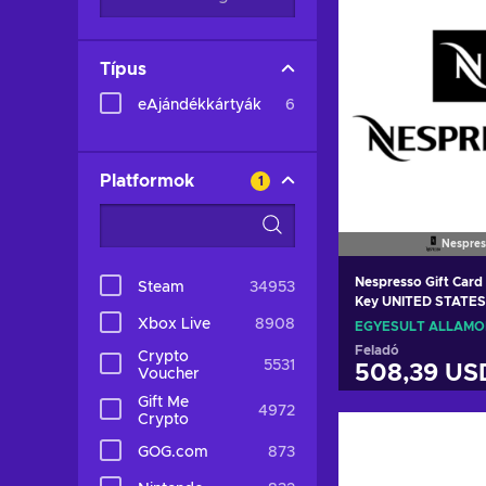
Típus
eAjándékkártyák
6
Platformok
1
Nespres
Nespresso Gift Car
Steam
34953
Key UNITED STATES
Xbox Live
8908
EGYESÜLT ÁLLAMO
Feladó
Crypto
5531
508,39 US
Voucher
Gift Me
4972
Crypto
Kosárb
GOG.com
873
View off