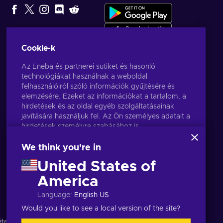
SZERKESZTŐ
VÁLASZTÁSA
Cookie-k
Az Eneba és partnerei sütiket és hasonló
technológiákat használnak a weboldal
felhasználóiról szóló információk gyűjtésére és
elemzésére. Ezeket az információkat a tartalom, a
hirdetések és az oldal egyéb szolgáltatásainak
javítására használjuk fel. Az Ön személyes adatait a
hirdetések személyre szabásához is
felhasználhatjuk.
Az "Mindent elfogadok" gombra kattintva Ön
We think you're in
hozzájárul ahhoz, hogy az Eneba és partnerei
United States of
ezeket a technológiákat használják. Hozzájárulását
a 'Testreszabás' gombra kattintva módosíthatja.
America
Magyar
USD
További információkat arról, hogy a Google
Language
:
English US
hogyan használja fel az Ön adatait, a
Google
Business Safety & Privacy
oldalon talál.
Would you like to see a local version of the site?
ételek
,
Adatvédelmi szabályzat
,
Cookie-beállítások
.