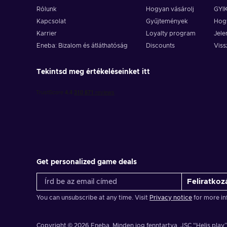
Rólunk
Hogyan vásárolj
GYI
Kapcsolat
Gyűjtemények
Hogy
Karrier
Loyalty program
Jele
Eneba: Bizalom és átláthatóság
Discounts
Viss
Tekintsd meg értékeléseinket itt
Get personalized game deals
Feliratkoz
You can unsubscribe at any time. Visit
Privacy notice
for more in
Copyright © 2026 Eneba. Minden jog fenntartva.
JSC “Helis play”