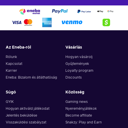
Az Eneba-ról
Vásárlás
Rólunk
Hogyan vásárolj
Kapcsolat
Gyűjtemények
Karrier
Loyalty program
Eneba: Bizalom és átláthatóság
Discounts
Súgó
Közösség
GYIK
Gaming news
Hogyan aktiváld játékodat
Nyereményjátékok
Jelentés beküldése
Become affiliate
Visszaküldési szabályzat
Snakzy: Play and Earn