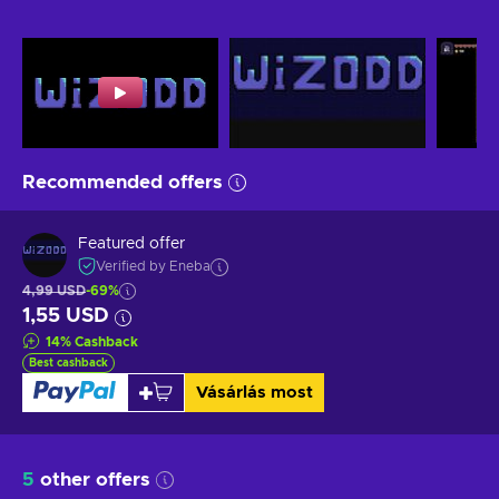
Recommended offers
Featured offer
Verified by Eneba
4,99 USD
-69%
1,55 USD
14
%
Cashback
Best cashback
Vásárlás most
5
other offers