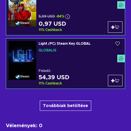
5,99 USD
-84%
0,97 USD
Steam
11
%
Cashback
Light (PC) Steam Key GLOBAL
GLOBÁLIS
Feladó
54,39 USD
Steam
11
%
Cashback
Továbbiak betöltése
Vélemények
:
0