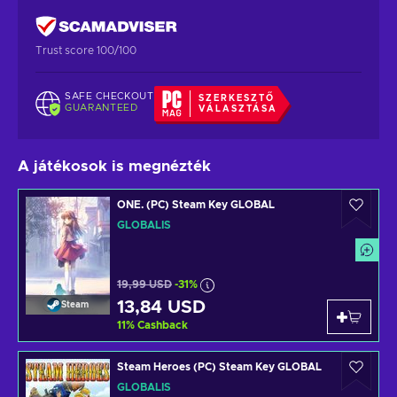
Trust score 100/100
SAFE CHECKOUT
SZERKESZTŐ
GUARANTEED
VÁLASZTÁSA
A játékosok is megnézték
ONE. (PC) Steam Key GLOBAL
GLOBÁLIS
19,99 USD
-31%
13,84 USD
Steam
11
%
Cashback
Steam Heroes (PC) Steam Key GLOBAL
GLOBÁLIS