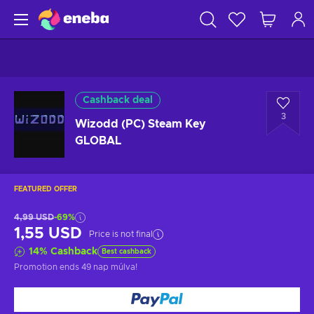
Cashback deal
3
Wizodd (PC) Steam Key
GLOBAL
FEATURED OFFER
4,99 USD
-69%
1,55 USD
Price is not final
14
%
Cashback
Best cashback
Promotion ends
49 nap múlva
!