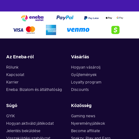
Az Eneba-ról
Vásárlás
Rólunk
Hogyan vásárolj
Kapcsolat
Gyűjtemények
Karrier
Loyalty program
Eneba: Bizalom és átláthatóság
Discounts
Súgó
Közösség
GYIK
Gaming news
Hogyan aktiváld játékodat
Nyereményjátékok
Jelentés beküldése
Become affiliate
Visszaküldési szabályzat
Snakzy: Play and Earn