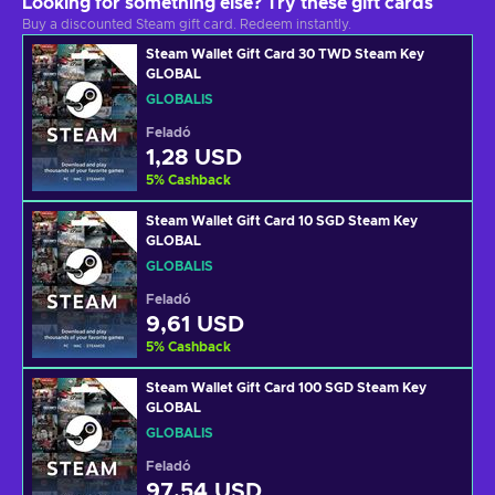
Looking for something else? Try these gift cards
Buy a discounted Steam gift card. Redeem instantly.
Steam Wallet Gift Card 30 TWD Steam Key
GLOBAL
GLOBÁLIS
Feladó
1,28 USD
5
%
Cashback
Steam Wallet Gift Card 10 SGD Steam Key
GLOBAL
GLOBÁLIS
Feladó
9,61 USD
5
%
Cashback
Steam Wallet Gift Card 100 SGD Steam Key
GLOBAL
GLOBÁLIS
Feladó
97,54 USD