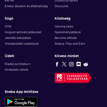
Karrier
Loyalty program
Eneba: Bizalom és átláthatóság
Discounts
Súgó
Közösség
GYIK
Gaming news
Hogyan aktiváld játékodat
Nyereményjátékok
Jelentés beküldése
Become affiliate
Visszaküldési szabályzat
Snakzy: Play and Earn
Üzleti
Kövess minket
Eladás az Eneba-n
Hirdessen velünk
SZERKESZTŐ
VÁLASZTÁSA
Eneba App letöltése