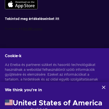
Tekintsd meg értékeléseinket itt
Cookie-k
Get personalized game deals
Az Eneba és partnerei sütiket és hasonló technológiákat
használnak a weboldal felhasználóiról szóló információk
Feliratkozás
gyűjtésére és elemzésére. Ezeket az információkat a
tartalom, a hirdetések és az oldal egyéb szolgáltatásainak
You can unsubscribe at any time. Visit
Privacy notice
for more
information
javítására használjuk fel. Az Ön személyes adatait a
hirdetések személyre szabásához is felhasználhatjuk.
We think you're in
Az "Mindent elfogadok" gombra kattintva Ön hozzájárul
Magyar
USD
ahhoz, hogy az Eneba és partnerei ezeket a technológiákat
United States of America
használják. Hozzájárulását a 'Testreszabás' gombra kattintva
módosíthatja.