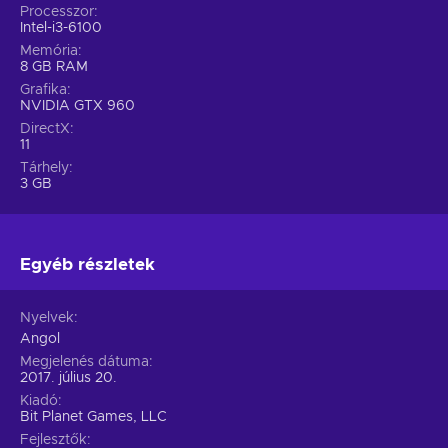
Processzor
Intel-i3-6100
Memória
8 GB RAM
Grafika
NVIDIA GTX 960
DirectX
11
Tárhely
3 GB
Egyéb részletek
Nyelvek
Angol
Megjelenés dátuma
2017. július 20.
Kiadó
Bit Planet Games, LLC
Fejlesztők