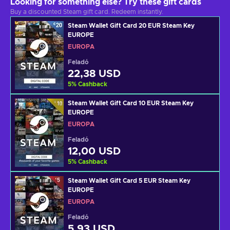
Looking for something else? Try these gift cards
Buy a discounted Steam gift card. Redeem instantly.
Steam Wallet Gift Card 20 EUR Steam Key
EUROPE
EURÓPA
Feladó
22,38 USD
5
%
Cashback
Steam Wallet Gift Card 10 EUR Steam Key
EUROPE
EURÓPA
Feladó
12,00 USD
5
%
Cashback
Steam Wallet Gift Card 5 EUR Steam Key
EUROPE
EURÓPA
Feladó
5,93 USD