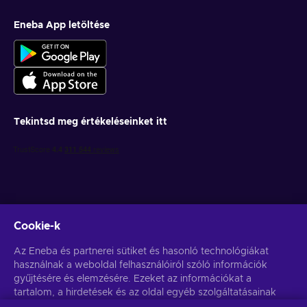
Eneba App letöltése
Tekintsd meg értékeléseinket itt
Cookie-k
Get personalized game deals
Az Eneba és partnerei sütiket és hasonló technológiákat
használnak a weboldal felhasználóiról szóló információk
Feliratkozás
gyűjtésére és elemzésére. Ezeket az információkat a
tartalom, a hirdetések és az oldal egyéb szolgáltatásainak
You can unsubscribe at any time. Visit
Privacy notice
for more
information
javítására használjuk fel. Az Ön személyes adatait a