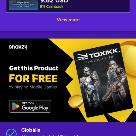
9,62 USD
5
%
Cashback
View more
Globális