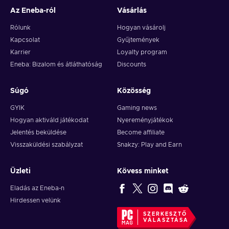
Az Eneba-ról
Vásárlás
Rólunk
Hogyan vásárolj
Kapcsolat
Gyűjtemények
Karrier
Loyalty program
Eneba: Bizalom és átláthatóság
Discounts
Súgó
Közösség
GYIK
Gaming news
Hogyan aktiváld játékodat
Nyereményjátékok
Jelentés beküldése
Become affiliate
Visszaküldési szabályzat
Snakzy: Play and Earn
Üzleti
Kövess minket
Eladás az Eneba-n
Hirdessen velünk
SZERKESZTŐ
VÁLASZTÁSA