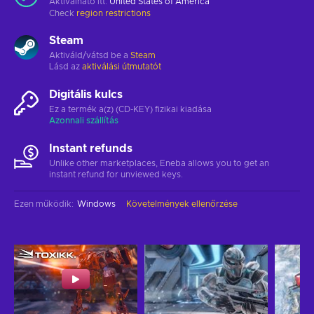
Aktiválható itt:
United States of America
Check
region restrictions
Steam
Aktiváld/vátsd be a
Steam
Lásd az
aktiválási útmutatót
Digitális kulcs
Ez a termék a(z) (CD-KEY) fizikai kiadása
Azonnali szállítás
Instant refunds
Unlike other marketplaces, Eneba allows you to get an
instant refund for unviewed keys.
Ezen működik
:
Windows
Követelmények ellenőrzése