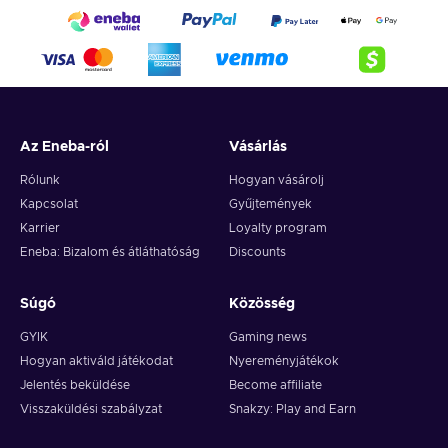
Az Eneba-ról
Vásárlás
Rólunk
Hogyan vásárolj
Kapcsolat
Gyűjtemények
Karrier
Loyalty program
Eneba: Bizalom és átláthatóság
Discounts
Súgó
Közösség
GYIK
Gaming news
Hogyan aktiváld játékodat
Nyereményjátékok
Jelentés beküldése
Become affiliate
Visszaküldési szabályzat
Snakzy: Play and Earn