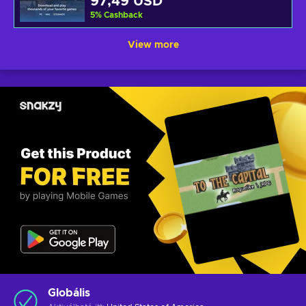
97,49 USD
5
%
Cashback
View more
Globális