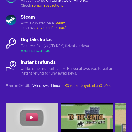
Aktiválható itt:
United States of America
Check
region restrictions
Steam
Aktiváld/vátsd be a
Steam
Lásd az
aktiválási útmutatót
Digitális kulcs
Ez a termék a(z) (CD-KEY) fizikai kiadása
Azonnali szállítás
Instant refunds
Unlike other marketplaces, Eneba allows you to get an
instant refund for unviewed keys.
Ezen működik
:
Windows
Linux
Követelmények ellenőrzése