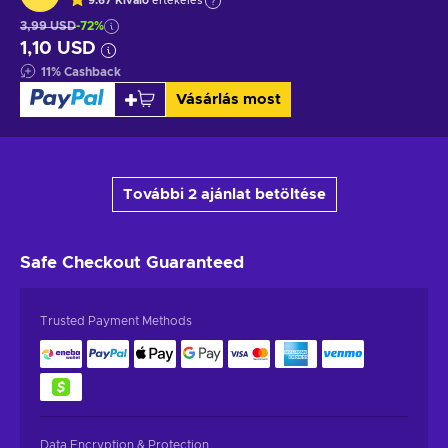
9.67
Kiváló
értékelés
3,99 USD
-72%
1,10 USD
11
%
Cashback
Vásárlás most
További 2 ajánlat betöltése
Safe Checkout
Guaranteed
Trusted Payment Methods
Data Encryption & Protection