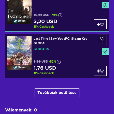
14,99 USD
-79%
3,20 USD
Steam
11
%
Cashback
Last Time I Saw You (PC) Steam Key
GLOBAL
GLOBÁLIS
9,99 USD
-82%
1,76 USD
Steam
11
%
Cashback
Továbbiak betöltése
Vélemények
:
0