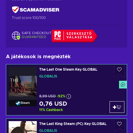
Trust score 100/100
SAFE CHECKOUT
SZERKESZTŐ
GUARANTEED
VÁLASZTÁSA
A játékosok is megnézték
The Last One Steam Key GLOBAL
GLOBÁLIS
8,99 USD
-92%
0,76 USD
Steam
11
%
Cashback
The Last King Steam (PC) Key GLOBAL
GLOBÁLIS