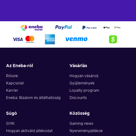
Az Eneba-ról
Vásárlás
Rólunk
Hogyan vásárolj
Kapcsolat
Gyűjtemények
Karrier
Loyalty program
Eneba: Bizalom és átláthatóság
Discounts
Súgó
Közösség
GYIK
Gaming news
Hogyan aktiváld játékodat
Nyereményjátékok