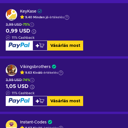
KeyKase
9.40
Minden jó
értékelés
3,99 USD
-75%
0,99 USD
11
%
Cashback
Vásárlás most
Vikingsbrothers
9.63
Kiváló
értékelés
3,99 USD
-74%
1,05 USD
11
%
Cashback
Vásárlás most
Instant-Codes