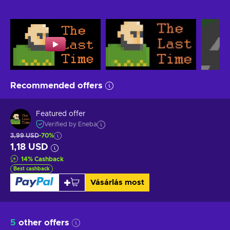
Recommended offers
Featured offer
Verified by Eneba
3,99 USD
-70%
1,18 USD
14
%
Cashback
Best cashback
Vásárlás most
5
other offers