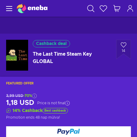
Cashback deal
14
The Last Time Steam Key
GLOBAL
FEATURED OFFER
3,99 USD
-70%
1,18 USD
Price is not final
14
%
Cashback
Best cashback
Promotion ends
48 nap múlva
!