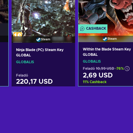
CASHBACK
Steam
Steam
Within the Blade Steam Key
Ninja Blade (PC) Steam Key
GLOBAL
GLOBAL
GLOBÁLIS
GLOBÁLIS
Feladó
10,99 USD
-76%
2,69 USD
Feladó
220,17 USD
11
%
Cashback
Kosárba
Kosárba
View offers
View offers