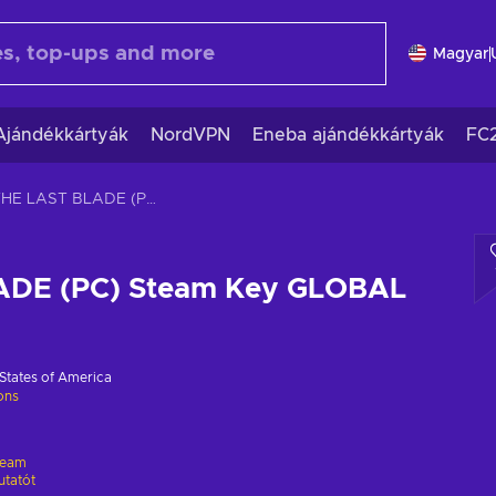
Magyar
Ajándékkártyák
NordVPN
Eneba ajándékkártyák
FC
THE LAST BLADE (PC) Steam Key GLOBAL
ADE (PC) Steam Key GLOBAL
States of America
ions
team
utatót