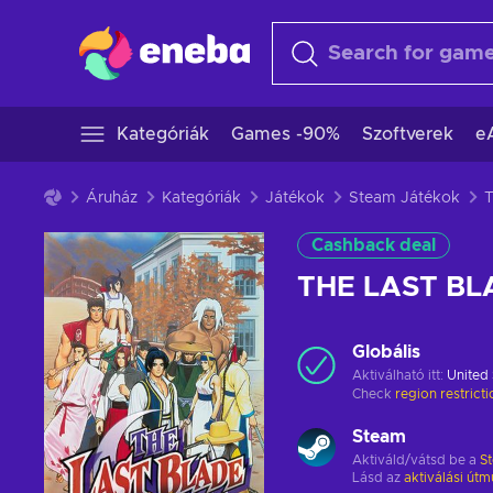
Kategóriák
Games -90%
Szoftverek
e
Áruház
Kategóriák
Játékok
Steam Játékok
Cashback deal
THE LAST BL
Globális
Aktiválható itt:
United 
Check
region restrict
Steam
Aktiváld/vátsd be a
S
Lásd az
aktiválási útm