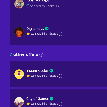
Featured offer
Verified by Eneba
DigitalKeys
9.75
Kiváló
értékelés
7
other offers
Instant-Codes
9.67
Kiváló
értékelés
City of Games
9.68
Kiváló
értékelés