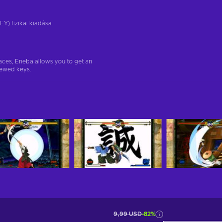
EY) fizikai kiadása
aces, Eneba allows you to get an
iewed keys.
9,99 USD
-82%