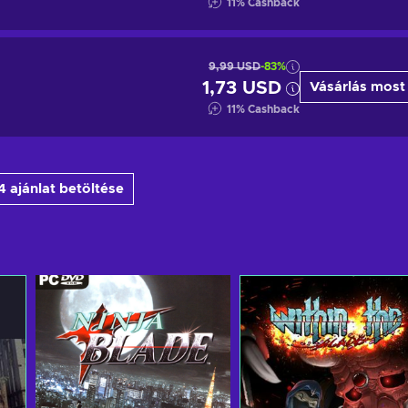
11
%
Cashback
9,99 USD
-83%
1,73 USD
Vásárlás most
11
%
Cashback
 ajánlat betöltése