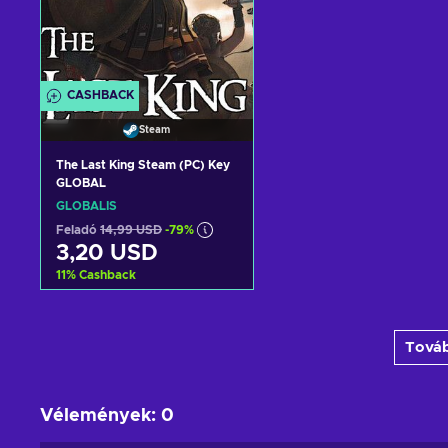
CASHBACK
Steam
The Last King Steam (PC) Key
GLOBAL
GLOBÁLIS
Feladó
14,99 USD
-79%
3,20 USD
11
%
Cashback
Kosárba
Továb
View offers
Vélemények
:
0