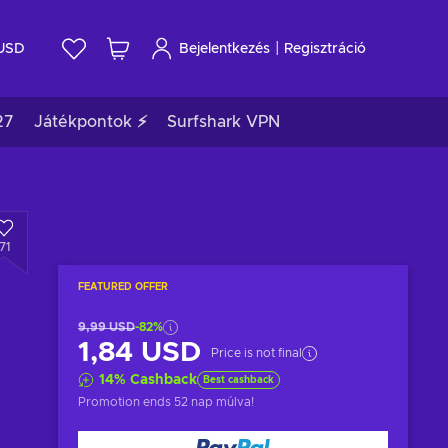
|
USD
Bejelentkezés
Regisztráció
27
Játékpontok ⚡
Surfshark VPN
71
FEATURED OFFER
9,99 USD
-82%
1,84 USD
Price is not final
14
%
Cashback
Best cashback
Promotion ends
52 nap múlva
!