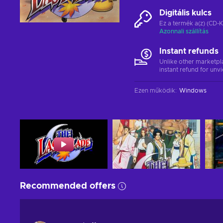
Digitális kulcs
Ez a termék a(z) (CD-K
Azonnali szállítás
Instant refunds
Unlike other marketpl
instant refund for unv
Ezen működik
:
Windows
Recommended offers