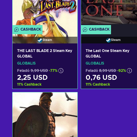
CASHBACK
CASHBACK
Steam
Steam
THE LAST BLADE 2 Steam Key
The Last One Steam Key
GLOBAL
GLOBAL
GLOBÁLIS
GLOBÁLIS
Feladó
9,99 USD
-77%
Feladó
8,99 USD
-92%
2,25 USD
0,76 USD
11
%
Cashback
11
%
Cashback
Kosárba
Kosárba
View offers
View offers