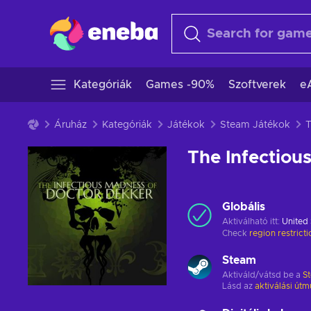
Kategóriák
Games -90%
Szoftverek
e
Áruház
Kategóriák
Játékok
Steam Játékok
The Infectiou
Globális
Aktiválható itt:
United 
Check
region restrict
Steam
Aktiváld/vátsd be a
S
Lásd az
aktiválási útm