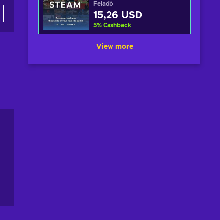
Feladó
15,26 USD
5
%
Cashback
View more