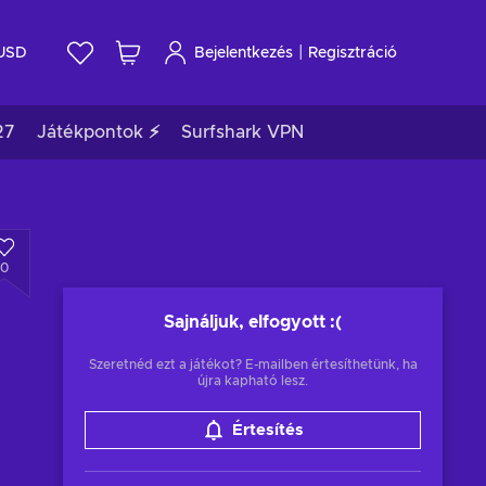
|
USD
Bejelentkezés
Regisztráció
27
Játékpontok ⚡
Surfshark VPN
0
Sajnáljuk, elfogyott
:(
Szeretnéd ezt a játékot? E-mailben értesíthetünk, ha
újra kapható lesz.
Értesítés