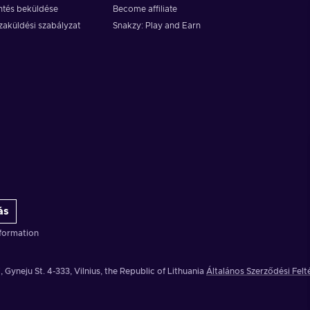
ntés beküldése
Become affiliate
zaküldési szabályzat
Snakzy: Play and Earn
ás
formation
, Gyneju St. 4-333, Vilnius, the Republic of Lithuania
Általános Szerződési Felt