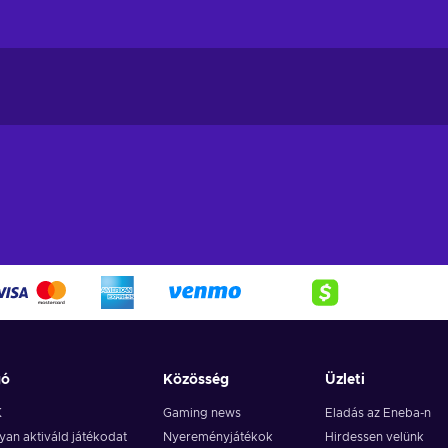
gó
Közösség
Üzleti
K
Gaming news
Eladás az Eneba-n
an aktiváld játékodat
Nyereményjátékok
Hirdessen velünk