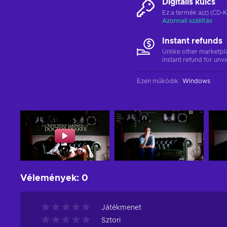
Digitális kulcs
Ez a termék a(z) (CD-K
Azonnali szállítás
Instant refunds
Unlike other marketpl
instant refund for unv
Ezen működik
:
Windows
Vélemények
:
0
Játékmenet
Sztori