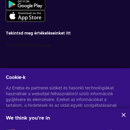
Tekintsd meg értékeléseinket itt
Cookie-k
Get personalized game deals
Az Eneba és partnerei sütiket és hasonló technológiákat
használnak a weboldal felhasználóiról szóló információk
Feliratkozás
gyűjtésére és elemzésére. Ezeket az információkat a
tartalom, a hirdetések és az oldal egyéb szolgáltatásainak
You can unsubscribe at any time. Visit
Privacy notice
for more
information
javítására használjuk fel. Az Ön személyes adatait a
hirdetések személyre szabásához is felhasználhatjuk.
We think you're in
Az "Mindent elfogadok" gombra kattintva Ön hozzájárul
Magyar
USD
ahhoz, hogy az Eneba és partnerei ezeket a technológiákat