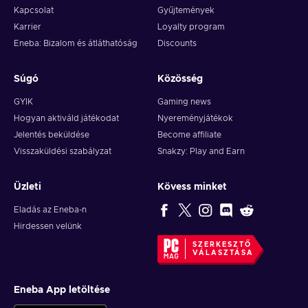
Kapcsolat
Gyűjtemények
Karrier
Loyalty program
Eneba: Bizalom és átláthatóság
Discounts
Súgó
Közösség
GYIK
Gaming news
Hogyan aktiváld játékodat
Nyereményjátékok
Jelentés beküldése
Become affiliate
Visszaküldési szabályzat
Snakzy: Play and Earn
Üzleti
Kövess minket
Eladás az Eneba-n
Hirdessen velünk
SZERKESZTŐ
VÁLASZTÁSA
Eneba App letöltése