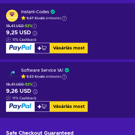
Instant-Codes
9.67
Kiváló
értékelés
19,41 USD
-52%
9,25 USD
11
%
Cashback
Vásárlás most
Software Service 1A!
9.53
Kiváló
értékelés
19,41 USD
-52%
9,26 USD
11
%
Cashback
Vásárlás most
Safe Checkout
Guaranteed