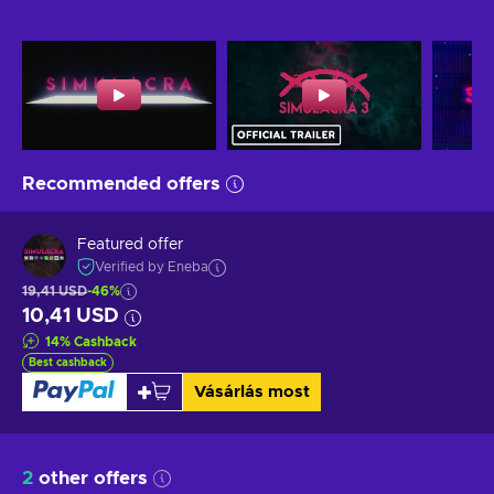
Recommended offers
Featured offer
Verified by Eneba
19,41 USD
-46%
10,41 USD
14
%
Cashback
Best cashback
Vásárlás most
2
other offers