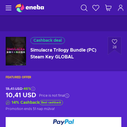
Cashback deal
28
Simulacra Trilogy Bundle (PC)
Steam Key GLOBAL
FEATURED OFFER
19,41 USD
-46%
10,41 USD
Price is not final
14
%
Cashback
Best cashback
Promotion ends
51 nap múlva
!