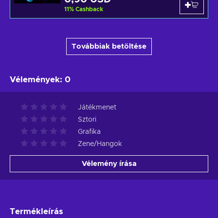
11
%
Cashback
Továbbiak betöltése
Vélemények
:
0
Játékmenet
Sztori
Grafika
Zene/Hangok
Vélemény írása
Termékleírás