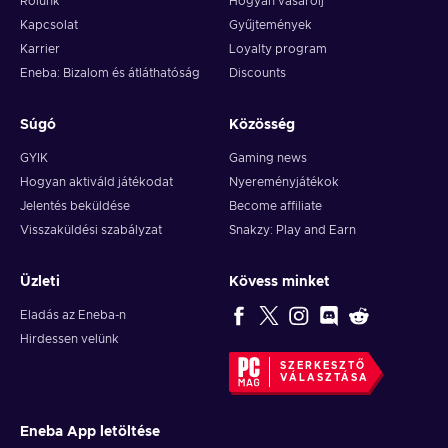
Rólunk
Hogyan vásárolj
Kapcsolat
Gyűjtemények
Karrier
Loyalty program
Eneba: Bizalom és átláthatóság
Discounts
Súgó
Közösség
GYIK
Gaming news
Hogyan aktiváld játékodat
Nyereményjátékok
Jelentés beküldése
Become affiliate
Visszaküldési szabályzat
Snakzy: Play and Earn
Üzleti
Kövess minket
Eladás az Eneba-n
Hirdessen velünk
SZERKESZTŐ
VÁLASZTÁSA
Eneba App letöltése