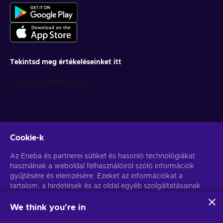
Tekintsd meg értékeléseinket itt
Cookie-k
Get personalized game deals
Az Eneba és partnerei sütiket és hasonló technológiákat
használnak a weboldal felhasználóiról szóló információk
Feliratkozás
gyűjtésére és elemzésére. Ezeket az információkat a
tartalom, a hirdetések és az oldal egyéb szolgáltatásainak
You can unsubscribe at any time. Visit
Privacy notice
for more
information
javítására használjuk fel. Az Ön személyes adatait a
hirdetések személyre szabásához is felhasználhatjuk.
We think you're in
Az "Mindent elfogadok" gombra kattintva Ön hozzájárul