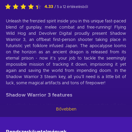
4.33
/ 5 a 12 értékelésből
Unleash the frenzied spirit inside you in this unique fast-paced
blend of gunplay, melee combat and free-running! Flying
Wild Hog and Devolver Digital proudly present Shadow
Warrior 3, an offbeat first-person shooter taking place in
futuristic yet folklore infused Japan. The apocalypse looms
on the horizon as an ancient dragon is released from its
eternal prison - now it’s your job to tackle the seemingly
impossible mission of tracking it down, imprisoning it yet
again and saving the world from impending doom. In the
Shadow Warrior 3 Steam key, all you’ll need is a little bit of
luck, some magical artifacts and tons of firepower!
Shadow Warrior 3 features
An unlikely hero, Lo Wang embarks on a quest that will take
Bővebben
him to the wildest locations of Shadow Warrior 3 key,
untouched by civilization. Demonic yokai and other creatures
ripped straight from Japanese folklore will impede your
every step - are you strong enough to overcome them all?
Rendszerkövetelmények