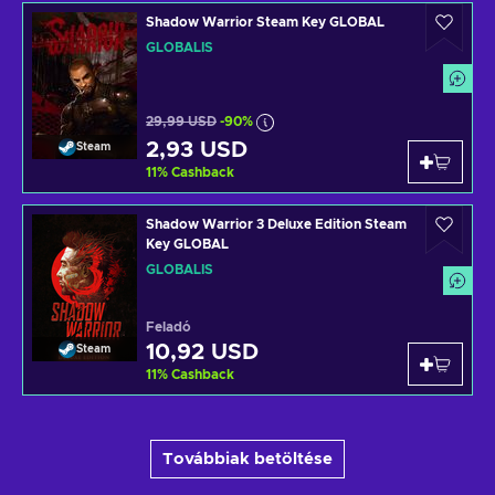
Shadow Warrior Steam Key GLOBAL
GLOBÁLIS
29,99 USD
-90%
2,93 USD
Steam
11
%
Cashback
Shadow Warrior 3 Deluxe Edition Steam
Key GLOBAL
GLOBÁLIS
Feladó
10,92 USD
Steam
11
%
Cashback
Továbbiak betöltése