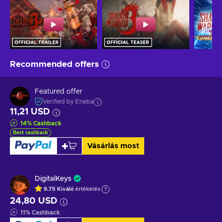
Recommended offers
Featured offer
Verified by Eneba
11,21 USD
14
%
Cashback
Best cashback
Vásárlás most
DigitalKeys
9.75
Kiváló
értékelés
24,80 USD
11
%
Cashback