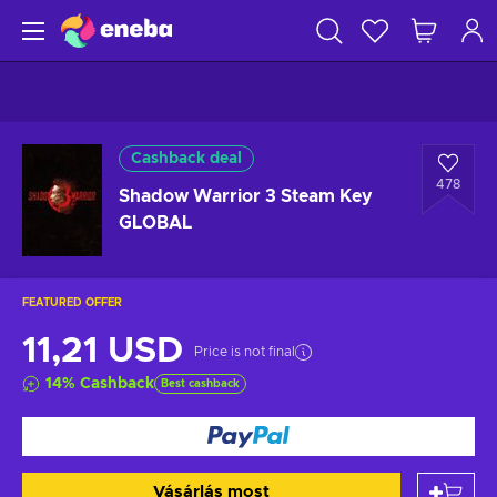
Cashback deal
478
Shadow Warrior 3 Steam Key
GLOBAL
FEATURED OFFER
11,21 USD
Price is not final
14
%
Cashback
Best cashback
Vásárlás most