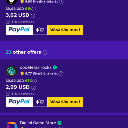
9.90
Kiváló
értékelés
39,99 USD
-91%
3,62 USD
11
%
Cashback
Vásárlás most
23
other offers
codefellas.rocks
9.77
Kiváló
értékelés
39,99 USD
-93%
2,99 USD
11
%
Cashback
Vásárlás most
Digital Game Store