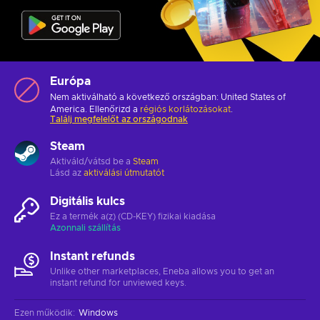
Európa
Nem aktiválható a következő országban: United States of
America. Ellenőrizd a
régiós korlátozásokat
.
Találj megfelelőt az országodnak
Steam
Aktiváld/vátsd be a
Steam
Lásd az
aktiválási útmutatót
Digitális kulcs
Ez a termék a(z) (CD-KEY) fizikai kiadása
Azonnali szállítás
Instant refunds
Unlike other marketplaces, Eneba allows you to get an
instant refund for unviewed keys.
Ezen működik
:
Windows