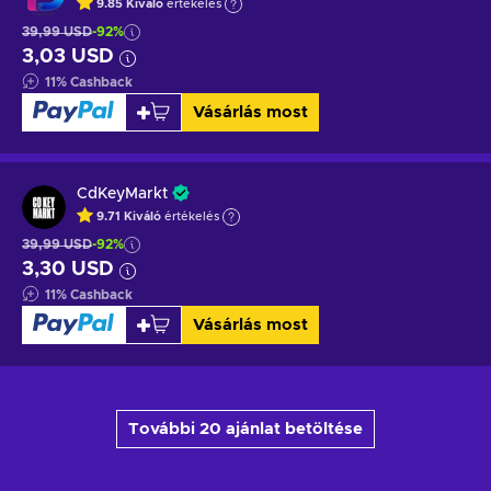
9.85
Kiváló
értékelés
39,99 USD
-92%
3,03 USD
11
%
Cashback
Vásárlás most
CdKeyMarkt
9.71
Kiváló
értékelés
39,99 USD
-92%
3,30 USD
11
%
Cashback
Vásárlás most
További 20 ajánlat betöltése