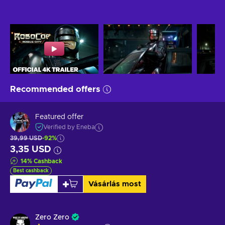
Recommended offers
Featured offer
Verified by Eneba
39,99 USD
-92%
3,35 USD
14
%
Cashback
Best cashback
Vásárlás most
Zero Zero