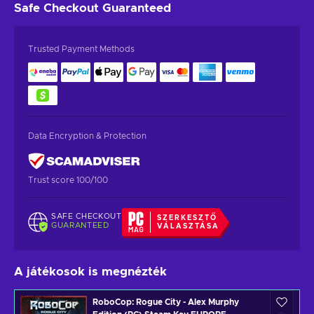
Safe Checkout
Guaranteed
Trusted Payment Methods
Data Encryption & Protection
Trust score 100/100
SAFE CHECKOUT
SZERKESZTŐ
GUARANTEED
VÁLASZTÁSA
A játékosok is megnézték
RoboCop: Rogue City - Alex Murphy