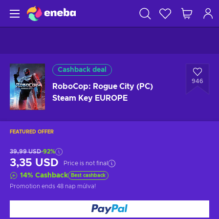
Cashback deal
946
RoboCop: Rogue City (PC)
Steam Key EUROPE
FEATURED OFFER
39,99 USD
-92%
3,35 USD
Price is not final
14
%
Cashback
Best cashback
Promotion ends
48 nap múlva
!