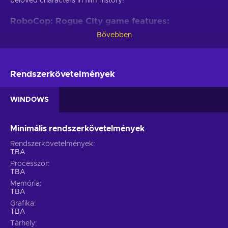
beloved characters in film history!
RoboCop: Rogue City game features:
Bővebben
Every RoboCop fan will be delighted by these game features:
Become RoboCop.
Step into the iconic metal boots of
RoboCop and uphold the law in the dangerous and crime-
Rendszerkövetelmények
ridden streets of Old Detroit;
Visceral first-person combat.
Utilize RoboCop's
WINDOWS
powerful Auto-9 pistol and various weapons to combat
criminals and ED-209s;
Minimális rendszerkövetelmények
Upgradeable abilities.
Enhance RoboCop's strength,
speed, and cybernetic capabilities to increase
Rendszerkövetelmények
effectiveness in battle;
TBA
Processzor
Multiple ways to play.
Choose your approach for each
TBA
situation, whether opting for an all-out assault or
Memória
employing stealth to eliminate adversaries;
TBA
Moral choices.
Confront challenging decisions that will
Grafika
shape the game's outcome and the destiny of Old Detroit;
TBA
Cheap RoboCop price.
Tárhely