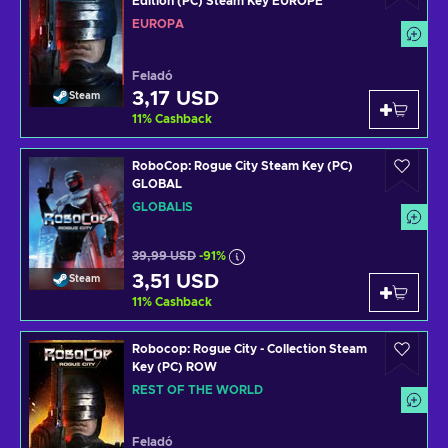
Edition (PC) Steam Key EUROPE
EURÓPA
Feladó
3,17 USD
Steam
11
%
Cashback
RoboCop: Rogue City Steam Key (PC)
GLOBAL
GLOBÁLIS
39,99 USD
-91%
3,51 USD
Steam
11
%
Cashback
Robocop: Rogue City - Collection Steam
Key (PC) ROW
REST OF THE WORLD
Feladó