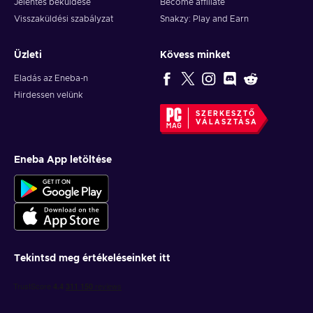
Jelentés beküldése
Become affiliate
Visszaküldési szabályzat
Snakzy: Play and Earn
Üzleti
Kövess minket
Eladás az Eneba-n
Hirdessen velünk
SZERKESZTŐ
VÁLASZTÁSA
Eneba App letöltése
Tekintsd meg értékeléseinket itt