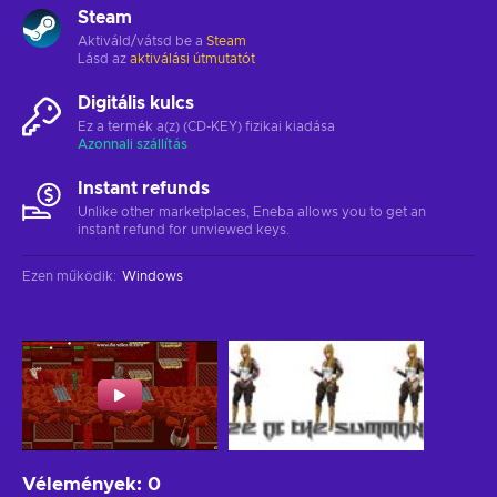
Steam
Aktiváld/vátsd be a
Steam
Lásd az
aktiválási útmutatót
Digitális kulcs
Ez a termék a(z) (CD-KEY) fizikai kiadása
Azonnali szállítás
Instant refunds
Unlike other marketplaces, Eneba allows you to get an
instant refund for unviewed keys.
Ezen működik
:
Windows
Vélemények
:
0