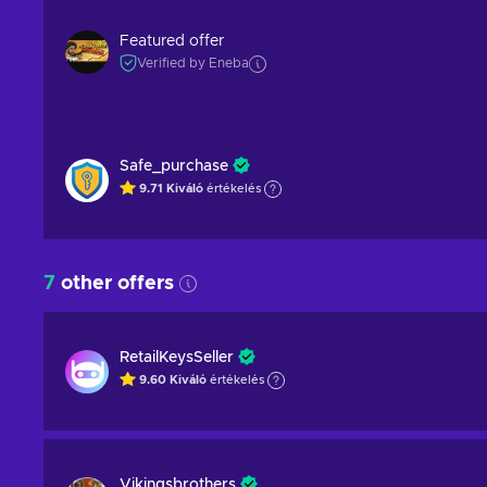
Featured offer
Verified by Eneba
Safe_purchase
9.71
Kiváló
értékelés
7
other offers
RetailKeysSeller
9.60
Kiváló
értékelés
Vikingsbrothers