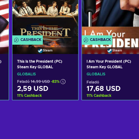
CASHBACK
CASHBACK
Steam
Steam
)
This Is the President (PC)
I Am Your President (PC)
Steam Key GLOBAL
Steam Key GLOBAL
GLOBÁLIS
GLOBÁLIS
Feladó
14,99 USD
-83%
Feladó
2,59 USD
17,68 USD
11
%
Cashback
11
%
Cashback
Kosárba
Kosárba
View offers
View offers