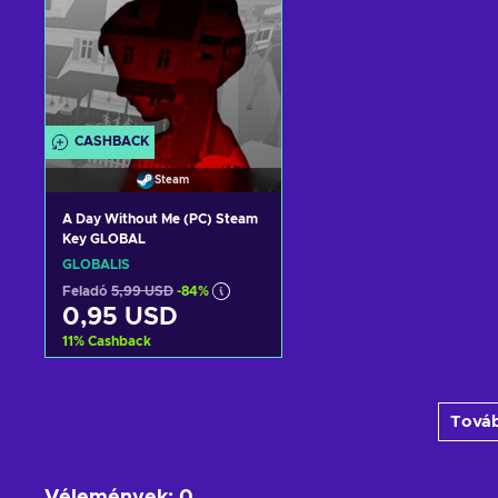
CASHBACK
Steam
A Day Without Me (PC) Steam
Key GLOBAL
GLOBÁLIS
Feladó
5,99 USD
-84%
0,95 USD
11
%
Cashback
Kosárba
Továb
View offers