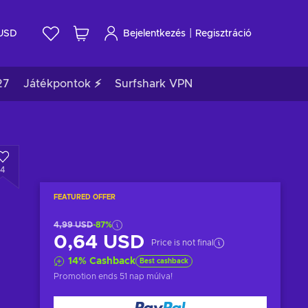
|
USD
Bejelentkezés
Regisztráció
27
Játékpontok ⚡
Surfshark VPN
4
FEATURED OFFER
4,99 USD
-87%
0,64 USD
Price is not final
14
%
Cashback
Best cashback
Promotion ends
51 nap múlva
!