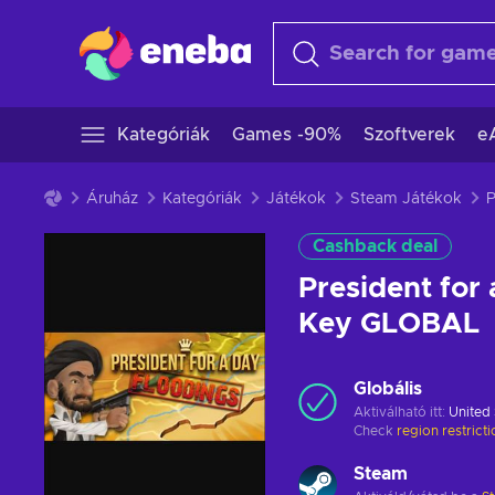
Kategóriák
Games -90%
Szoftverek
e
Áruház
Kategóriák
Játékok
Steam Játékok
Cashback deal
President for
Key GLOBAL
Globális
Aktiválható itt:
United 
Check
region restrict
Steam