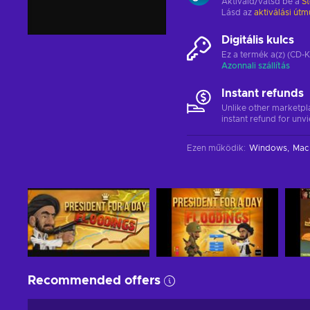
Aktiváld/vátsd be a
S
Lásd az
aktiválási útm
Digitális kulcs
Ez a termék a(z) (CD-K
Azonnali szállítás
Instant refunds
Unlike other marketpl
instant refund for unv
Ezen működik
:
Windows
Mac
Recommended offers