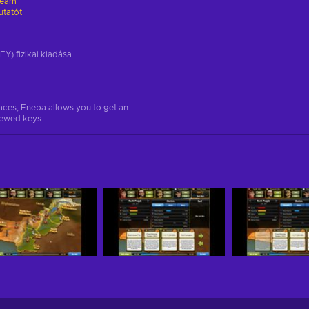
team
utatót
EY) fizikai kiadása
aces, Eneba allows you to get an
iewed keys.