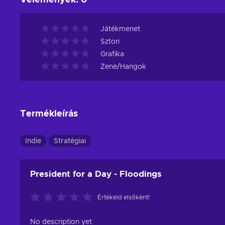
Vélemények
:
0
Játékmenet
Sztori
Grafika
Zene/Hangok
Termékleírás
Indie
Stratégiai
President for a Day - Floodings
Értékeld elsőként!
No description yet