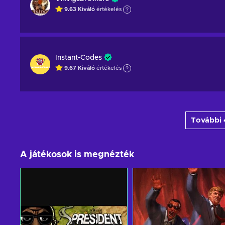
9.63
Kiváló
értékelés
Instant-Codes
9.67
Kiváló
értékelés
További 4
A játékosok is megnézték