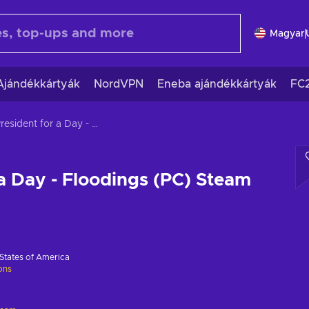
Magyar
Ajándékkártyák
NordVPN
Eneba ajándékkártyák
FC
President for a Day - Floodings (PC) Steam Key GLOBAL
 a Day - Floodings (PC) Steam
States of America
ions