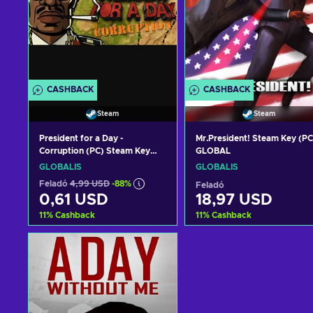
CASHBACK
CASHBACK
Steam
Steam
President for a Day -
Mr.President! Steam Key (PC
Corruption (PC) Steam Key
GLOBAL
GLOBAL
GLOBÁLIS
GLOBÁLIS
Feladó
4,99 USD
-88%
Feladó
0,61 USD
18,97 USD
11
%
Cashback
11
%
Cashback
Kosárba
Kosárba
View offers
View offers