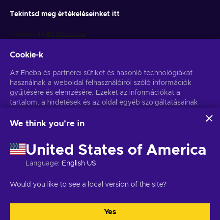
Tekintsd meg értékeléseinket itt
Cookie-k
Az Eneba és partnerei sütiket és hasonló technológiákat
használnak a weboldal felhasználóiról szóló információk
gyűjtésére és elemzésére. Ezeket az információkat a
Get personalized game deals
tartalom, a hirdetések és az oldal egyéb szolgáltatásainak
javítására használjuk fel. Az Ön személyes adatait a
Feliratkozás
hirdetések személyre szabásához is felhasználhatjuk.
We think you're in
Az "Mindent elfogadok" gombra kattintva Ön hozzájárul
You can unsubscribe at any time. Visit
Privacy notice
for more
ahhoz, hogy az Eneba és partnerei ezeket a technológiákat
information
United States of America
használják. Hozzájárulását a 'Testreszabás' gombra kattintva
módosíthatja.
Language
:
English US
További információkat arról, hogy a Google hogyan használja
Magyar
USD
fel az Ön adatait, a
Google Business Safety & Privacy
oldalon
Would you like to see a local version of the site?
talál.
Yes
Összes elfogadása
Testreszabás
Copyright © 2026 Eneba. Minden jog fenntartva.
JSC “Helis play”,