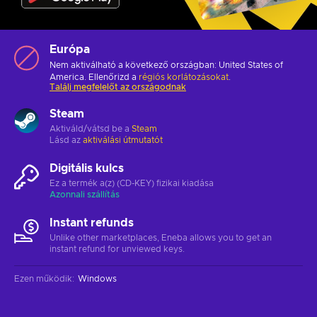
Európa
Nem aktiválható a következő országban: United States of
America. Ellenőrizd a
régiós korlátozásokat
.
Találj megfelelőt az országodnak
Steam
Aktiváld/vátsd be a
Steam
Lásd az
aktiválási útmutatót
Digitális kulcs
Ez a termék a(z) (CD-KEY) fizikai kiadása
Azonnali szállítás
Instant refunds
Unlike other marketplaces, Eneba allows you to get an
instant refund for unviewed keys.
Ezen működik
:
Windows