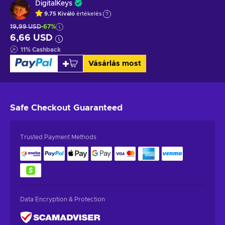
DigitalKeys
9.75
Kiváló
értékelés
19,99 USD
-67%
6,66 USD
11
%
Cashback
Vásárlás most
Safe Checkout
Guaranteed
Trusted Payment Methods
Data Encryption & Protection