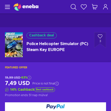
Cashback deal
3
Police Helicopter Simulator (PC)
Steam Key EUROPE
FEATURED OFFER
19,99 USD
-63%
7,49 USD
Price is not final
14
%
Cashback
Best cashback
Promotion ends
51 nap múlva
!