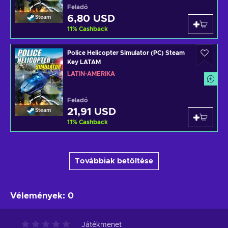
Feladó
6,80 USD
Steam
11
%
Cashback
Police Helicopter Simulator (PC) Steam
Key LATAM
LATIN-AMERIKA
Feladó
21,91 USD
Steam
11
%
Cashback
Továbbiak betöltése
Vélemények
:
0
Játékmenet