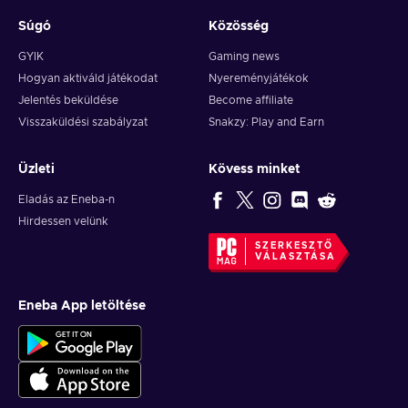
Súgó
Közösség
GYIK
Gaming news
Hogyan aktiváld játékodat
Nyereményjátékok
Jelentés beküldése
Become affiliate
Visszaküldési szabályzat
Snakzy: Play and Earn
Üzleti
Kövess minket
Eladás az Eneba-n
Hirdessen velünk
SZERKESZTŐ
VÁLASZTÁSA
Eneba App letöltése