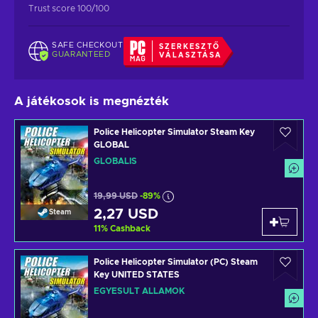
Trust score 100/100
SAFE CHECKOUT
SZERKESZTŐ
GUARANTEED
VÁLASZTÁSA
A játékosok is megnézték
Police Helicopter Simulator Steam Key
GLOBAL
GLOBÁLIS
19,99 USD
-89%
2,27 USD
Steam
11
%
Cashback
Police Helicopter Simulator (PC) Steam
Key UNITED STATES
EGYESÜLT ÁLLAMOK