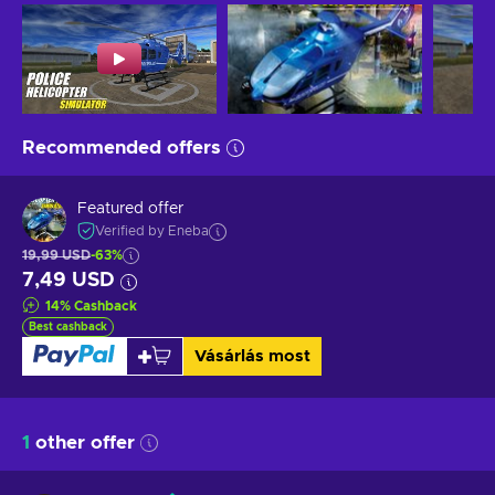
Recommended offers
Featured offer
Verified by Eneba
19,99 USD
-63%
7,49 USD
14
%
Cashback
Best cashback
Vásárlás most
1
other offer