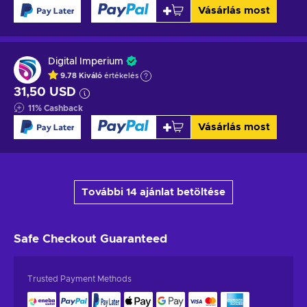
Vásárlás most
Digital Imperium
9.78
Kiváló
értékelés
31,50 USD
11
%
Cashback
Vásárlás most
További 14 ajánlat betöltése
Safe Checkout
Guaranteed
Trusted Payment Methods