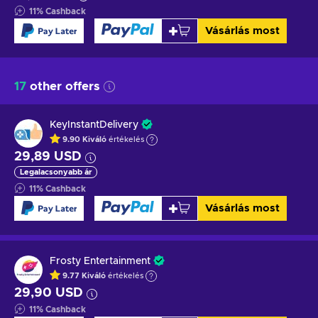
11
%
Cashback
Vásárlás most
17
other offers
KeyInstantDelivery
9.90
Kiváló
értékelés
29,89 USD
Legalacsonyabb ár
11
%
Cashback
Vásárlás most
Frosty Entertainment
9.77
Kiváló
értékelés
29,90 USD
11
%
Cashback