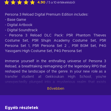
4.90
/ 5 a 10 értékelésből
Persona 3 Reload Digital Premium Edition includes:
- Base Game
- Digital Artbook
- Digital Soundtrack
- Persona 3 Reload DLC Pack: P5R Phantom Thieves
Costume Set, P5R Shujin Academy Costume Set, P5R
Persona Set 1, P5R Persona Set 2 , P5R BGM Set, P4G
Yasogami High Costume Set, P4G Persona Set
Immerse yourself in the enthralling universe of Persona 3
Reload, a breathtaking reimagining of the legendary RPG that
reshaped the landscape of the genre. In your new role as a
transfer student at Gekkoukan High School, you're
unexpectedly plunged into a mysterious realm that exists
between midnight and dawn, known as the Dark Hour. This
Bővebben
realm is fraught with concealed shadows and supernatural
beings. In this eerie world, you discover your innate ability to
summon Persona, a powerful embodiment of your inner
Egyéb részletek
strength, allowing you to confront and defeat these