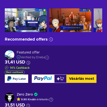
Recommended offers
Featured offer
Verified by Eneba
31,41 USD
14
%
Cashback
Best cashback
Vásárlás most
Zero Zero
9.90
Kiváló
értékelés
31,51 USD