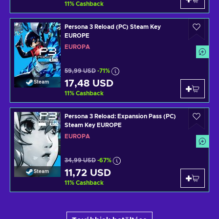
11
%
Cashback
Persona 3 Reload (PC) Steam Key
EUROPE
EURÓPA
59,99 USD
-71%
17,48 USD
Steam
11
%
Cashback
Persona 3 Reload: Expansion Pass (PC)
Steam Key EUROPE
EURÓPA
34,99 USD
-67%
11,72 USD
Steam
11
%
Cashback