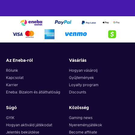
Az Eneba-ról
Vásárlás
Rólunk
Hogyan vásárolj
Kapcsolat
Gyűjtemények
Karrier
Loyalty program
Eneba: Bizalom és átláthatóság
Discounts
Súgó
Közösség
GYIK
Gaming news
Hogyan aktiváld játékodat
Nyereményjátékok
Jelentés beküldése
Become affiliate