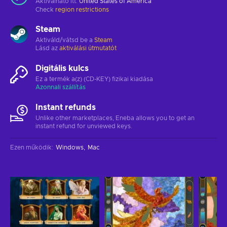
Aktiválható itt:
United States of America
Check
region restrictions
Steam
Aktiváld/vátsd be a
Steam
Lásd az
aktiválási útmutatót
Digitális kulcs
Ez a termék a(z) (CD-KEY) fizikai kiadása
Azonnali szállítás
Instant refunds
Unlike other marketplaces, Eneba allows you to get an
instant refund for unviewed keys.
Ezen működik
:
Windows
Mac