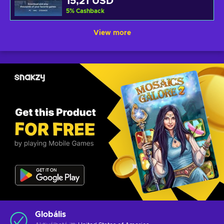
15,21 USD
5
%
Cashback
View more
Globális