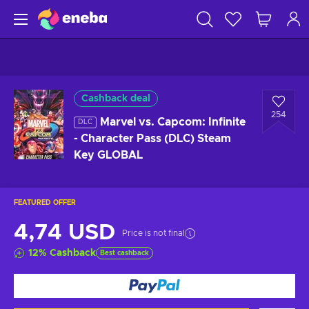
Cashback deal
254
Marvel vs. Capcom: Infinite
DLC
- Character Pass (DLC) Steam
Key GLOBAL
FEATURED OFFER
4,74 USD
Price is not final
12
%
Cashback
Best cashback