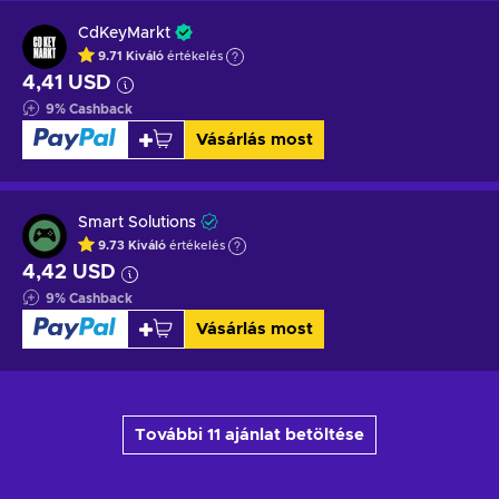
CdKeyMarkt
9.71
Kiváló
értékelés
4,41 USD
9
%
Cashback
Vásárlás most
Smart Solutions
9.73
Kiváló
értékelés
4,42 USD
9
%
Cashback
Vásárlás most
További 11 ajánlat betöltése