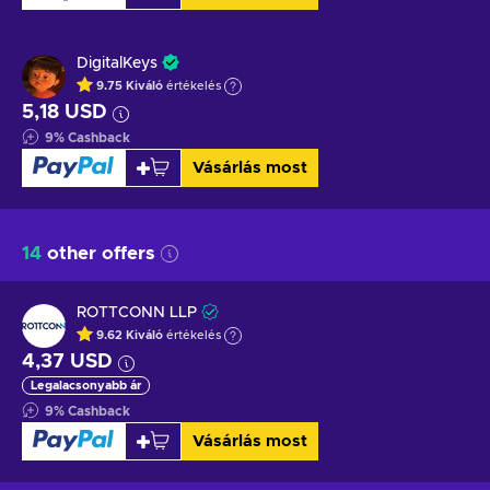
DigitalKeys
9.75
Kiváló
értékelés
5,18 USD
9
%
Cashback
Vásárlás most
14
other offers
ROTTCONN LLP
9.62
Kiváló
értékelés
4,37 USD
Legalacsonyabb ár
9
%
Cashback
Vásárlás most