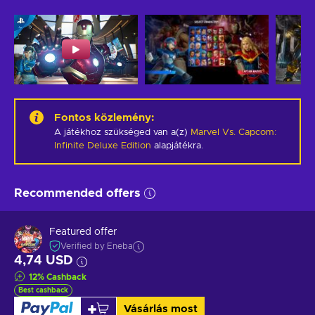
Fontos közlemény
:
A játékhoz szükséged van a(z)
Marvel Vs. Capcom:
Infinite Deluxe Edition
alapjátékra.
Recommended offers
Featured offer
Verified by Eneba
4,74 USD
12
%
Cashback
Best cashback
Vásárlás most