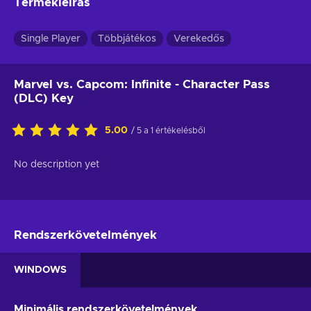
Termékleírás
Single Player
Többjátékos
Verekedős
Marvel vs. Capcom: Infinite - Character Pass
(DLC) Key
5.00
/ 5 a 1 értékelésből
No description yet
Rendszerkövetelmények
WINDOWS
Minimális rendszerkövetelmények