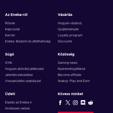
Az Eneba-ról
Vásárlás
Rólunk
Hogyan vásárolj
Kapcsolat
Gyűjtemények
Karrier
Loyalty program
Eneba: Bizalom és átláthatóság
Discounts
Súgó
Közösség
GYIK
Gaming news
Hogyan aktiváld játékodat
Nyereményjátékok
Jelentés beküldése
Become affiliate
Visszaküldési szabályzat
Snakzy: Play and Earn
Üzleti
Kövess minket
Eladás az Eneba-n
Hirdessen velünk