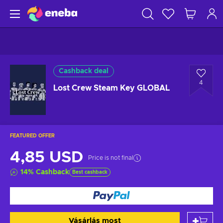
Cashback deal
4
Lost Crew Steam Key GLOBAL
FEATURED OFFER
4,85 USD
Price is not final
14
%
Cashback
Best cashback
Vásárlás most