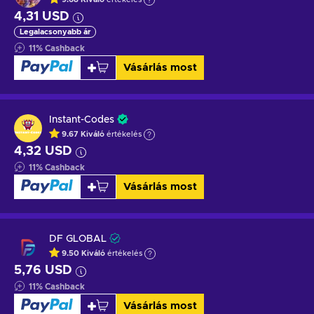
4,31 USD
Legalacsonyabb ár
11
%
Cashback
Vásárlás most
Instant-Codes
9.67
Kiváló
értékelés
4,32 USD
11
%
Cashback
Vásárlás most
DF GLOBAL
9.50
Kiváló
értékelés
5,76 USD
11
%
Cashback
Vásárlás most