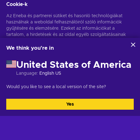
Cookie-k
Az Eneba és partnerei sütiket és hasonló technológiákat
használnak a weboldal felhasználóiról szóló információk
gyűjtésére és elemzésére. Ezeket az információkat a
tartalom, a hirdetések és az oldal egyéb szolgáltatásainak
javítására használjuk fel. Az Ön személyes adatait a
hirdetések személyre szabásához is felhasználhatjuk.
We think you're in
Az "Mindent elfogadok" gombra kattintva Ön hozzájárul
ahhoz, hogy az Eneba és partnerei ezeket a technológiákat
United States of America
használják. Hozzájárulását a 'Testreszabás' gombra kattintva
módosíthatja.
Language
:
English US
További információkat arról, hogy a Google hogyan használja
fel az Ön adatait, a
Google Business Safety & Privacy
oldalon
Would you like to see a local version of the site?
talál.
Az Eneba-ról
Vásárlás
Yes
Összes elfogadása
Testreszabás
Rólunk
Hogyan vásárolj
Kapcsolat
Gyűjtemények
Karrier
Loyalty program
Eneba: Bizalom és átláthatóság
Discounts