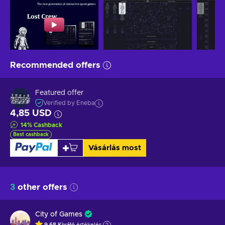
Recommended offers
Featured offer
Verified by Eneba
4,85 USD
14
%
Cashback
Best cashback
Vásárlás most
3
other offers
City of Games
9.68
Kiváló
értékelés