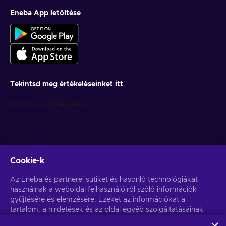
Eneba App letöltése
Tekintsd meg értékeléseinket itt
Cookie-k
Get personalized game deals
Az Eneba és partnerei sütiket és hasonló technológiákat
használnak a weboldal felhasználóiról szóló információk
Feliratkozás
gyűjtésére és elemzésére. Ezeket az információkat a
tartalom, a hirdetések és az oldal egyéb szolgáltatásainak
You can unsubscribe at any time. Visit
Privacy notice
for more
information
javítására használjuk fel. Az Ön személyes adatait a