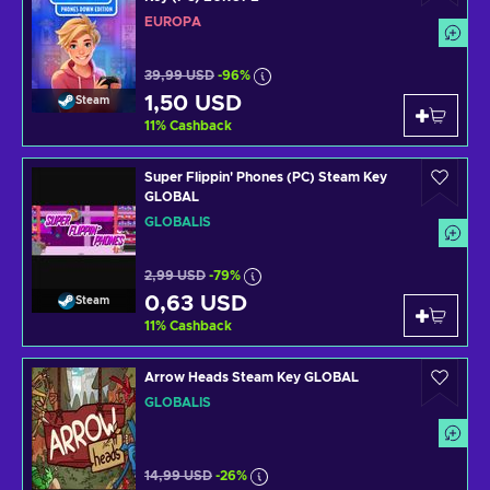
EURÓPA
39,99 USD
-96%
1,50 USD
Steam
11
%
Cashback
Super Flippin' Phones (PC) Steam Key
GLOBAL
GLOBÁLIS
2,99 USD
-79%
0,63 USD
Steam
11
%
Cashback
Arrow Heads Steam Key GLOBAL
GLOBÁLIS
14,99 USD
-26%