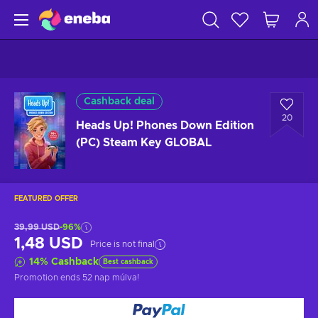
Cashback deal
20
Heads Up! Phones Down Edition
(PC) Steam Key GLOBAL
FEATURED OFFER
39,99 USD
-96%
1,48 USD
Price is not final
14
%
Cashback
Best cashback
Promotion ends
52 nap múlva
!