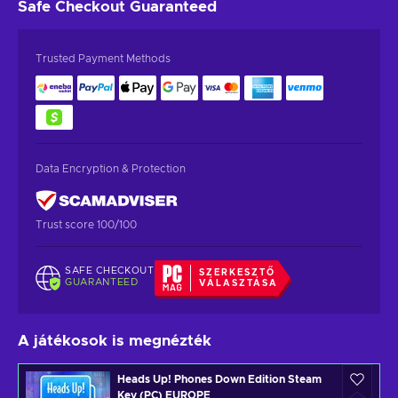
Safe Checkout
Guaranteed
Trusted Payment Methods
Data Encryption & Protection
Trust score 100/100
SAFE CHECKOUT
SZERKESZTŐ
GUARANTEED
VÁLASZTÁSA
A játékosok is megnézték
Heads Up! Phones Down Edition Steam
Key (PC) EUROPE