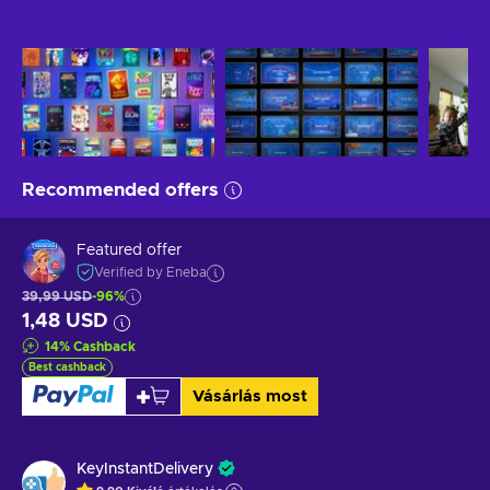
Recommended offers
Featured offer
Verified by Eneba
39,99 USD
-96%
1,48 USD
14
%
Cashback
Best cashback
Vásárlás most
KeyInstantDelivery