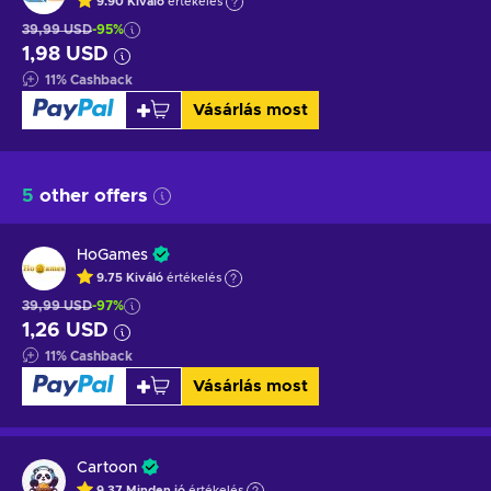
9.90
Kiváló
értékelés
39,99 USD
-95%
1,98 USD
11
%
Cashback
Vásárlás most
5
other offers
HoGames
9.75
Kiváló
értékelés
39,99 USD
-97%
1,26 USD
11
%
Cashback
Vásárlás most
Cartoon
9.37
Minden jó
értékelés