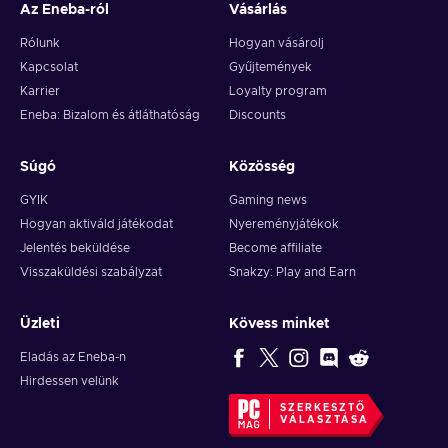
Az Eneba-ról
Vásárlás
Rólunk
Hogyan vásárolj
Kapcsolat
Gyűjtemények
Karrier
Loyalty program
Eneba: Bizalom és átláthatóság
Discounts
Súgó
Közösség
GYIK
Gaming news
Hogyan aktiváld játékodat
Nyereményjátékok
Jelentés beküldése
Become affiliate
Visszaküldési szabályzat
Snakzy: Play and Earn
Üzleti
Kövess minket
Eladás az Eneba-n
Hirdessen velünk
SZERKESZTŐ
VÁLASZTÁSA