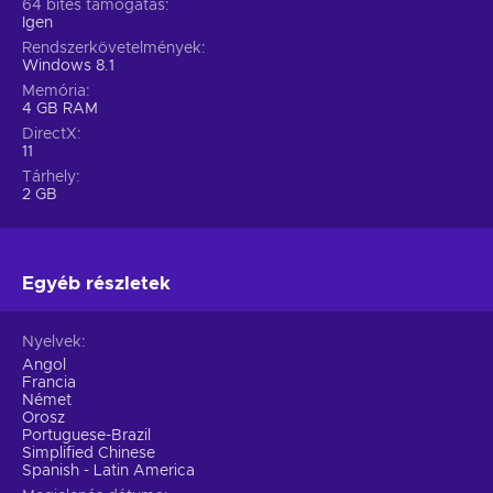
64 bites támogatás
Igen
Rendszerkövetelmények
Windows 8.1
Memória
4 GB RAM
DirectX
11
Tárhely
2 GB
Egyéb részletek
Nyelvek
Angol
Francia
Német
Orosz
Portuguese-Brazil
Simplified Chinese
Spanish - Latin America