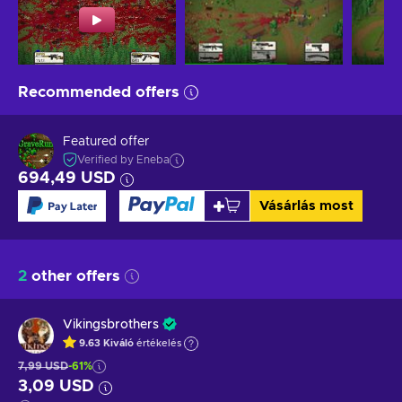
Recommended offers
Featured offer
Verified by Eneba
694,49 USD
Vásárlás most
2
other offers
Vikingsbrothers
9.63
Kiváló
értékelés
7,99 USD
-61%
3,09 USD