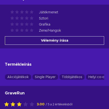
Játékmenet
Sztori
Grafika
Zene/Hangok
Vélemény írása
Termékleírás
Akciójátékok
Single Player
Többjátékos
Helyi co-op
GraveRun
3.00
/ 5 a 2 értékelésből