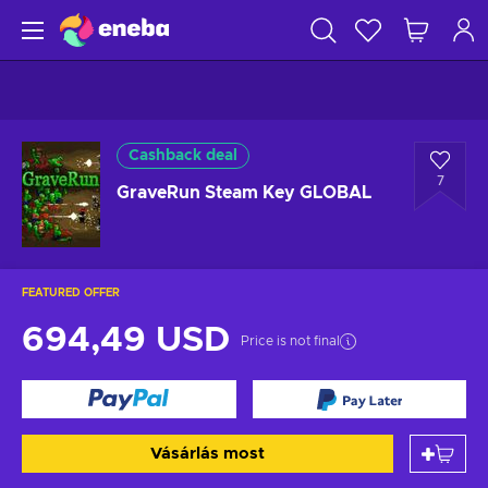
Cashback deal
7
GraveRun Steam Key GLOBAL
FEATURED OFFER
694,49 USD
Price is not final
Vásárlás most