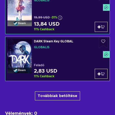
GLOBÁLIS
19,99 USD
-31%
13,84 USD
Steam
11
%
Cashback
DARK Steam Key GLOBAL
GLOBÁLIS
Feladó
2,83 USD
Steam
11
%
Cashback
Továbbiak betöltése
Vélemények
:
0