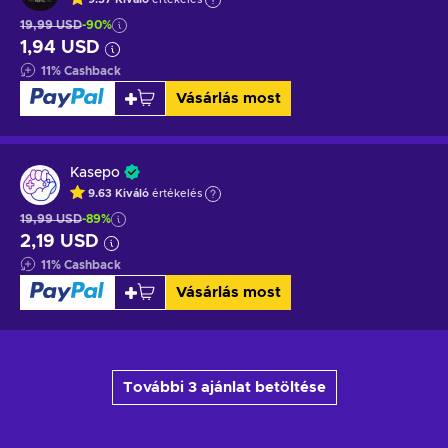
19,99 USD
-90%
1,94 USD
11
%
Cashback
Vásárlás most
Kasepo
9.63
Kiváló
értékelés
19,99 USD
-89%
2,19 USD
11
%
Cashback
Vásárlás most
További 3 ajánlat betöltése