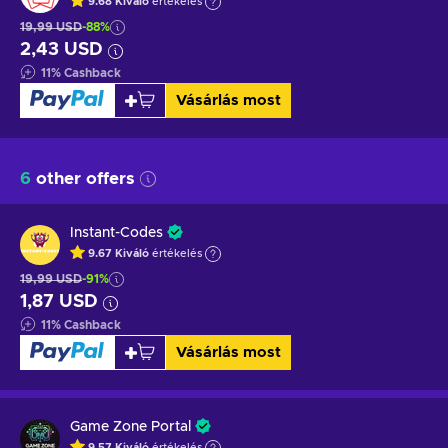
9.68
Kiváló
értékelés
19,99 USD
-88%
2,43 USD
11
%
Cashback
Vásárlás most
6
other offers
Instant-Codes
9.67
Kiváló
értékelés
19,99 USD
-91%
1,87 USD
11
%
Cashback
Vásárlás most
Game Zone Portal
9.57
Kiváló
értékelés