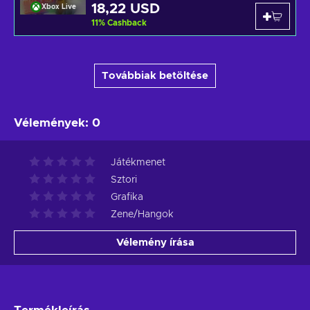
18,22 USD
Xbox Live
11
%
Cashback
Továbbiak betöltése
Vélemények
:
0
Játékmenet
Sztori
Grafika
Zene/Hangok
Vélemény írása