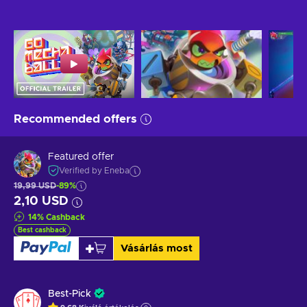
Recommended offers
Featured offer
Verified by Eneba
19,99 USD
-89%
2,10 USD
14
%
Cashback
Best cashback
Vásárlás most
Best-Pick