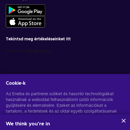
Tekintsd meg értékeléseinket itt
Cookie-k
Get personalized game deals
Az Eneba és partnerei sütiket és hasonló technológiákat
használnak a weboldal felhasználóiról szóló információk
Feliratkozás
gyűjtésére és elemzésére. Ezeket az információkat a
tartalom, a hirdetések és az oldal egyéb szolgáltatásainak
You can unsubscribe at any time. Visit
Privacy notice
for more
information
javítására használjuk fel. Az Ön személyes adatait a
hirdetések személyre szabásához is felhasználhatjuk.
We think you're in
Az "Mindent elfogadok" gombra kattintva Ön hozzájárul