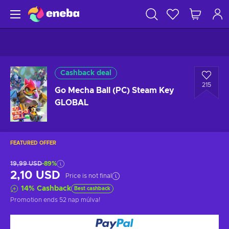
Cashback deal
215
Go Mecha Ball (PC) Steam Key
GLOBAL
FEATURED OFFER
19,99 USD
-89%
2,10 USD
Price is not final
14
%
Cashback
Best cashback
Promotion ends
52 nap múlva
!