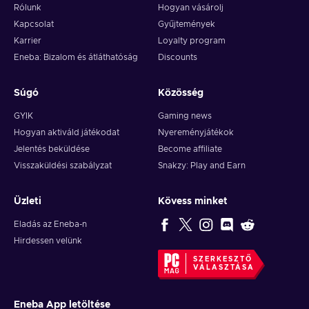
Rólunk
Hogyan vásárolj
Kapcsolat
Gyűjtemények
Karrier
Loyalty program
Eneba: Bizalom és átláthatóság
Discounts
Súgó
Közösség
GYIK
Gaming news
Hogyan aktiváld játékodat
Nyereményjátékok
Jelentés beküldése
Become affiliate
Visszaküldési szabályzat
Snakzy: Play and Earn
Üzleti
Kövess minket
Eladás az Eneba-n
Hirdessen velünk
SZERKESZTŐ
VÁLASZTÁSA
Eneba App letöltése