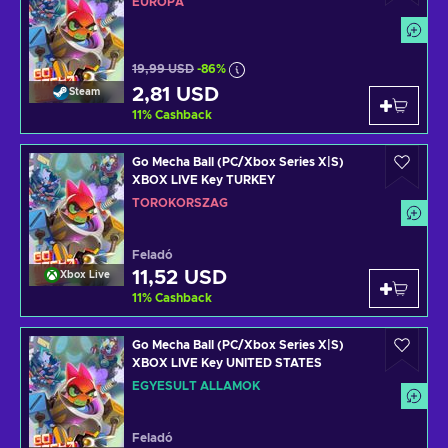
EURÓPA
19,99 USD
-86%
2,81 USD
Steam
11
%
Cashback
Go Mecha Ball (PC/Xbox Series X|S)
XBOX LIVE Key TURKEY
TÖRÖKORSZÁG
Feladó
11,52 USD
Xbox Live
11
%
Cashback
Go Mecha Ball (PC/Xbox Series X|S)
XBOX LIVE Key UNITED STATES
EGYESÜLT ÁLLAMOK
Feladó